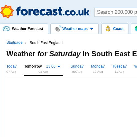
Weather Forecast
Weather maps
Coast
Startpage
South East England
Weather
for Saturday
in
South East 
Today
Tomorrow
13:00
Sunday
Monday
Tuesday
W
07 Aug
08 Aug
09 Aug
10 Aug
11 Aug