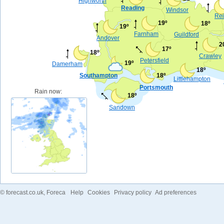
Highworth
Reading
Windsor
Rei
19º
18º
19º
Farnham
Guildford
Andover
2
17º
18º
Crawley
Petersfield
19º
Damerham
18º
Southampton
18º
Littlehampton
Portsmouth
Rain now:
18º
Sandown
©
forecast.co.uk
, Foreca
Help
Cookies
Privacy policy
Ad preferences