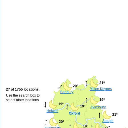
21º
20º
Milton Keynes
27 of 1755 locations.
Banbury
Use the search box to
19º
select other locations
19º
19º
Aylesbury
Holwell
Oxford
21º
Slough
20º
19º
22º