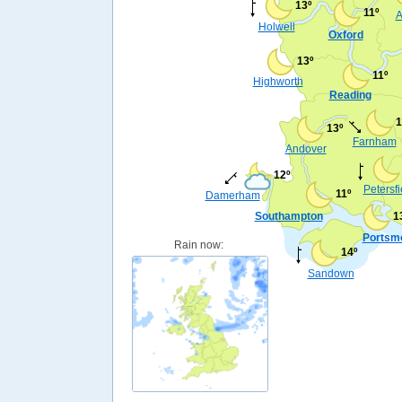
13º
11º
A
Holwell
Oxford
13º
11º
Highworth
Reading
1
13º
Farnham
Andover
12º
Petersfi
11º
Damerham
Southampton
1
Portsm
Rain now:
14º
Sandown