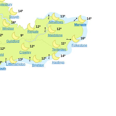
ylesbury
14º
13º
Slough
14º
Allhallows
16º
Margate
12º
Windsor
12º
Reigate
2º
Maidstone
9º
16º
Guildford
11º
Folkestone
12º
12º
Tenterden
Crawley
eld
14º
12º
13º
3º
Hastings
Littlehampton
Brighton
outh