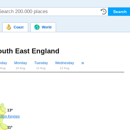
Coast
World
outh East England
»
«
nday
Monday
Tuesday
Wednesday
 Aug
10 Aug
11 Aug
12 Aug
13º
ilton Keynes
11º