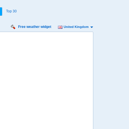
Top 30
Free weather widget
United Kingdom
Thursday
Friday
Saturday
Sunday
Monday
Tuesday
13 Aug
14 Aug
15 Aug
16 Aug
17 Aug
18 Aug