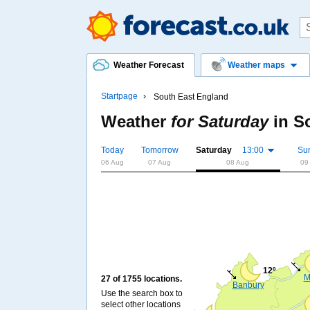
Weather Forecast
Weather maps
Startpage
South East England
Weather
for Saturday
in
S
Today
Tomorrow
Saturday
13:00
Su
06 Aug
07 Aug
08 Aug
09
12º
M
27 of 1755 locations.
Banbury
Use the search box to
select other locations