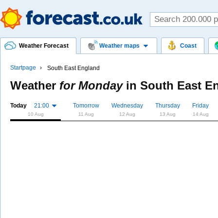
Weather Forecast
Weather maps
Coast
Startpage
South East England
Weather
for Monday
in
South East E
Today
21:00
Tomorrow
Wednesday
Thursday
Friday
10 Aug
11 Aug
12 Aug
13 Aug
14 Aug