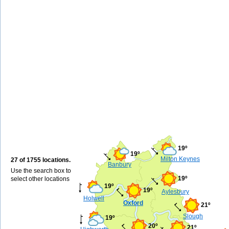
19º
19º
Milton Keynes
27 of 1755 locations.
Banbury
Use the search box to
19º
select other locations
19º
19º
Aylesbury
Holwell
Oxford
21º
Slough
19º
20º
21º