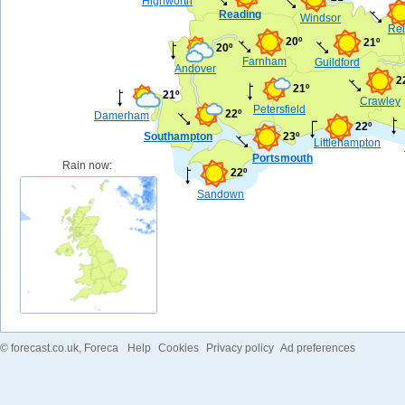
Highworth
Reading
Windsor
Rei
20º
21º
20º
Farnham
Guildford
Andover
2
21º
21º
Crawley
Petersfield
22º
Damerham
22º
Southampton
23º
Littlehampton
Portsmouth
Rain now:
22º
Sandown
©
forecast.co.uk
, Foreca
Help
Cookies
Privacy policy
Ad preferences