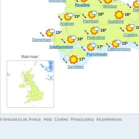
Highworth
Reading
Windsor
Rei
16º
16º
15º
Farnham
Guildford
Andover
1
16º
15º
Crawley
Petersfield
16º
Damerham
15º
Southampton
17º
Littlehampton
Portsmouth
Rain now:
17º
Sandown
©
forecast.co.uk
, Foreca
Help
Cookies
Privacy policy
Ad preferences