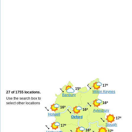
17º
15º
Milton Keynes
27 of 1755 locations.
Banbury
Use the search box to
16º
select other locations
16º
16º
Aylesbury
Holwell
Oxford
17º
Slough
17º
16º
17º