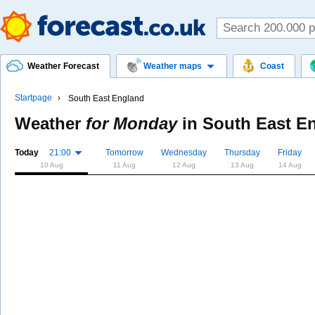
Weather Forecast
Weather maps
Coast
Startpage
South East England
Weather
for Monday
in
South East E
Today
21:00
Tomorrow
Wednesday
Thursday
Friday
10 Aug
11 Aug
12 Aug
13 Aug
14 Aug