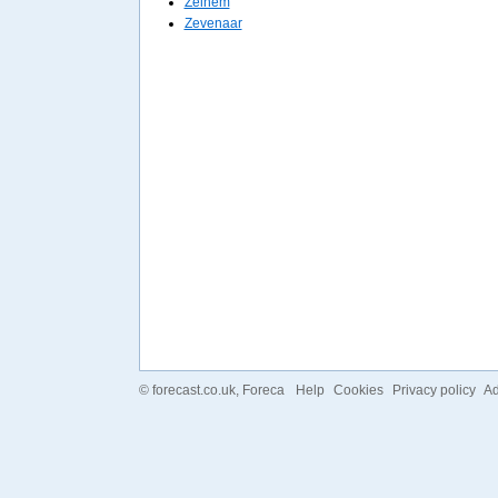
Zelhem
Zevenaar
©
forecast.co.uk
, Foreca
Help
Cookies
Privacy policy
Ad