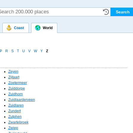
Coast
World
P
R
S
T
U
V
W
Y
Z
Zeyen
Zijtaart
Zoetermeer
Zuiddorpe
Zuidhorn
Zuidlaarderveen
Zuidlaren
Zundert
Zutphen
Zwartebroek
Zwiep