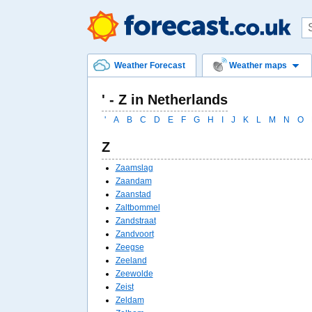
Weather Forecast
Weather maps
' - Z in Netherlands
'
A
B
C
D
E
F
G
H
I
J
K
L
M
N
O
Z
Zaamslag
Zaandam
Zaanstad
Zaltbommel
Zandstraat
Zandvoort
Zeegse
Zeeland
Zeewolde
Zeist
Zeldam