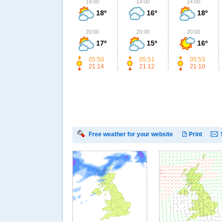
14:00
14:00
14:00
18º
16º
18º
20:00
20:00
20:00
17º
15º
16º
05:50
05:51
05:53
21:14
21:12
21:10
Free weather for your website
Print