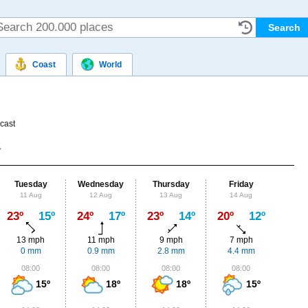
Coast
World
cast
Tuesday
Wednesday
Thursday
Friday
Sat
11 Aug
12 Aug
13 Aug
14 Aug
15
Max
23º
15º
24º
17º
23º
14º
20º
12º
19º
13 mph
11 mph
9 mph
7 mph
7
0 mm
0.9 mm
2.8 mm
4.4 mm
1.
08:00
08:00
08:00
08:00
0
15º
18º
18º
15º