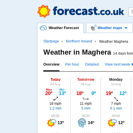
Weather Forecast
Weather maps
Startpage
Northern Ireland
Weather Maghera
Weather in Maghera
14 days fore
Overview
Per hour
Detailed
View next week
Today
Tomorrow
Monday
08 Aug
09 Aug
10 Aug
Max
Min
20º
13º
18º
9º
19º
12º
18 mph
11 mph
7 mph
1.2 mm
5 mm
0.1 mm
08:00
08:00
08:00
13º
14º
12º