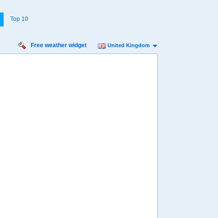
Top 10
Free weather widget
United Kingdom
urday
Sunday
Monday
Tuesday
Wednesday
 Aug
16 Aug
17 Aug
18 Aug
19 Aug
Min
12º
20º
12º
21º
13º
20º
13º
20º
12º
 mph
7 mph
9 mph
9 mph
9 mph
2 mm
0 mm
7.6 mm
2 mm
9.7 mm
8:00
08:00
08:00
08:00
08:00
14º
14º
14º
15º
14º