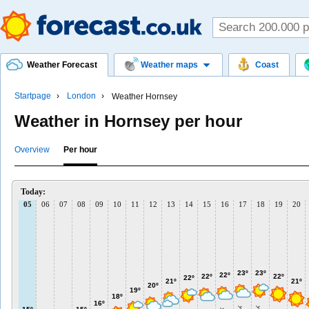
Weather Forecast
Weather maps
Coast
Startpage
London
Weather Hornsey
Weather in Hornsey per hour
Overview
Per hour
Today:
05
06
07
08
09
10
11
12
13
14
15
16
17
18
19
20
23º
23º
22º
22º
22º
22º
21º
21º
20º
19º
18º
16º