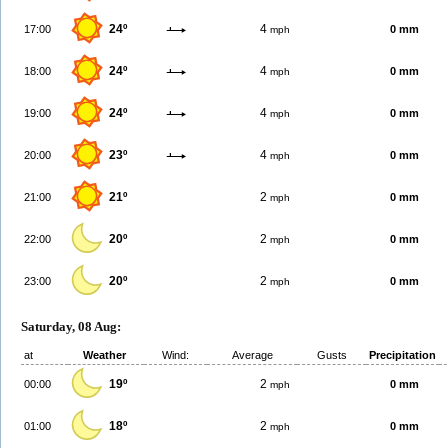
24º
4
17:00
0 mm
mph
24º
4
18:00
0 mm
mph
24º
4
19:00
0 mm
mph
23º
4
20:00
0 mm
mph
21º
2
21:00
0 mm
mph
20º
2
22:00
0 mm
mph
20º
2
23:00
0 mm
mph
Saturday, 08 Aug:
at
Weather
Wind:
Average
Gusts
Precipitation
19º
2
00:00
0 mm
mph
18º
2
01:00
0 mm
mph