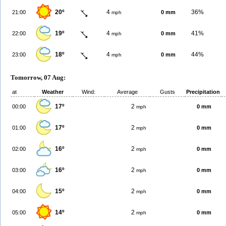
20º
4
36%
21:00
0 mm
mph
19º
4
41%
22:00
0 mm
mph
18º
4
44%
23:00
0 mm
mph
Tomorrow, 07 Aug:
at
Weather
Wind:
Average
Gusts
Precipitation
17º
2
00:00
0 mm
mph
17º
2
01:00
0 mm
mph
16º
2
02:00
0 mm
mph
16º
2
03:00
0 mm
mph
15º
2
04:00
0 mm
mph
14º
2
05:00
0 mm
mph