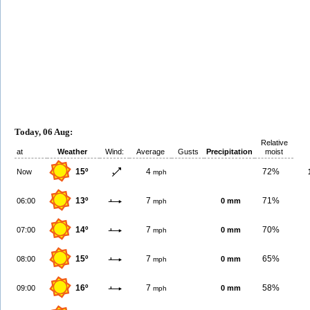
Today, 06 Aug:
Relative
at
Weather
Wind:
Average
Gusts
Precipitation
moist
15º
4
72%
Now
mph
13º
7
71%
06:00
0 mm
mph
14º
7
70%
07:00
0 mm
mph
15º
7
65%
08:00
0 mm
mph
16º
7
58%
09:00
0 mm
mph