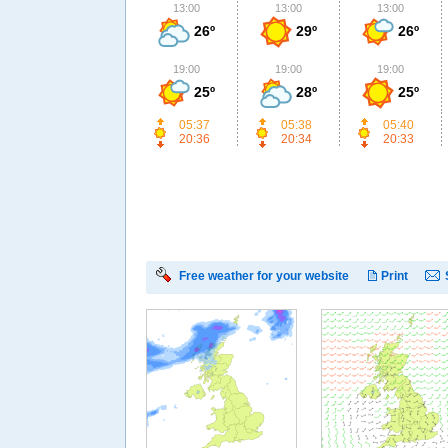
13:00
13:00
13:00
26º
29º
26º
19:00
19:00
19:00
25º
28º
25º
05:37
05:38
05:40
20:36
20:34
20:33
Free weather for your website
Print