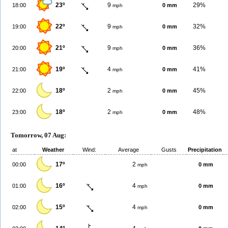
23º
9
29%
18:00
0 mm
mph
22º
9
32%
19:00
0 mm
mph
21º
9
36%
20:00
0 mm
mph
19º
4
41%
21:00
0 mm
mph
18º
2
45%
22:00
0 mm
mph
18º
2
48%
23:00
0 mm
mph
Tomorrow, 07 Aug:
at
Weather
Wind:
Average
Gusts
Precipitation
17º
2
00:00
0 mm
mph
16º
4
01:00
0 mm
mph
15º
4
02:00
0 mm
mph