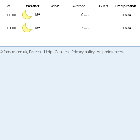
at
Weather
Wind:
Average
Gusts
Precipitation
18º
0
00:00
0 mm
mph
18º
2
01:00
0 mm
mph
©
forecast.co.uk
, Foreca
Help
Cookies
Privacy policy
Ad preferences