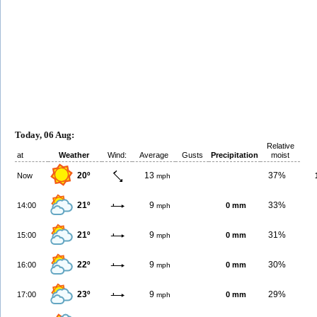
Today, 06 Aug:
Relative
at
Weather
Wind:
Average
Gusts
Precipitation
moist
20º
13
37%
Now
mph
21º
9
33%
14:00
0 mm
mph
21º
9
31%
15:00
0 mm
mph
22º
9
30%
16:00
0 mm
mph
23º
9
29%
17:00
0 mm
mph