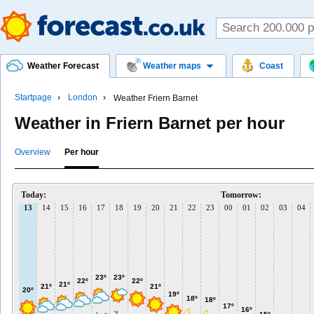
Weather Forecast
Weather maps
Coast
Startpage
London
Weather Friern Barnet
Weather in Friern Barnet per hour
Overview
Per hour
Today:
Tomorrow:
13
14
15
16
17
18
19
20
21
22
23
00
01
02
03
04
23º
23º
22º
22º
21º
21º
21º
20º
19º
18º
18º
17º
16º