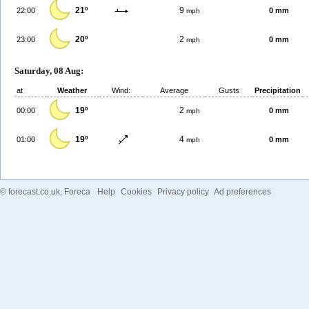
21º
9
22:00
0 mm
mph
20º
2
23:00
0 mm
mph
Saturday, 08 Aug:
at
Weather
Wind:
Average
Gusts
Precipitation
19º
2
00:00
0 mm
mph
19º
4
01:00
0 mm
mph
©
forecast.co.uk
, Foreca
Help
Cookies
Privacy policy
Ad preferences