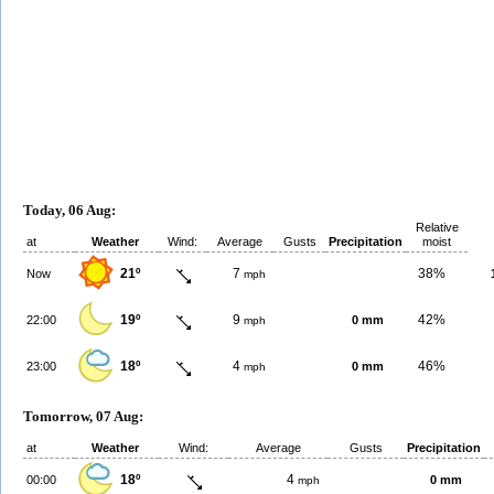
Today, 06 Aug:
Relative
at
Weather
Wind:
Average
Gusts
Precipitation
moist
21º
7
38%
Now
mph
19º
9
42%
22:00
0 mm
mph
18º
4
46%
23:00
0 mm
mph
Tomorrow, 07 Aug:
at
Weather
Wind:
Average
Gusts
Precipitation
18º
4
00:00
0 mm
mph