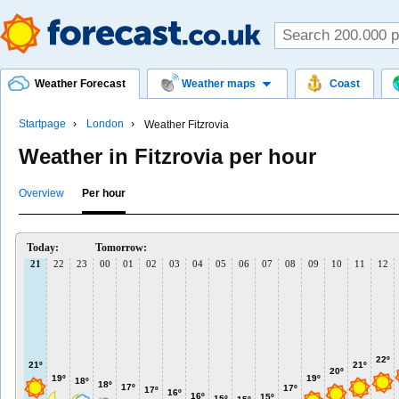
Weather Forecast
Weather maps
Coast
Startpage
London
Weather Fitzrovia
Weather in Fitzrovia per hour
Overview
Per hour
Today:
Tomorrow:
21
22
23
00
01
02
03
04
05
06
07
08
09
10
11
12
22º
21º
21º
20º
19º
19º
18º
18º
17º
17º
17º
16º
16º
15º
15º