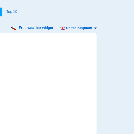
Top 10
Free weather widget
United Kingdom
iday
Saturday
Sunday
Monday
 Aug
15 Aug
16 Aug
17 Aug
Min
19º
27º
18º
26º
17º
25º
16º
 mph
7 mph
9 mph
9 mph
2 mm
1.3 mm
0.2 mm
0.1 mm
7:00
07:00
07:00
13:00
19º
18º
17º