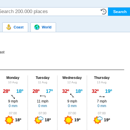
Coast
World
ast
Monday
Tuesday
Wednesday
Thursday
Fr
10 Aug
11 Aug
12 Aug
13 Aug
14
Max
28º
18º
28º
17º
32º
18º
32º
19º
29º
9 mph
11 mph
9 mph
7 mph
7
0 mm
0 mm
0 mm
0 mm
0.
07:00
07:00
07:00
07:00
0
18º
18º
19º
19º