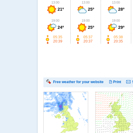
13:00
13:00
13:00
21º
25º
28º
19:00
19:00
19:00
24º
25º
29º
05:35
05:37
05:38
20:39
20:37
20:35
Free weather for your website
Print