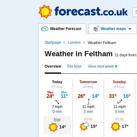
Weather Forecast
Weather maps
Startpage
London
Weather Feltham
Weather in Feltham
11 days forec
Overview
Per hour
View next week
Today
Tomorrow
Sunday
07 Aug
08 Aug
09 Aug
Max
Min
24º
11º
26º
14º
31º
16º
7 mph
11 mph
11 mph
0 mm
0 mm
0 mm
Now
07:00
07:00
15º
17º
14º