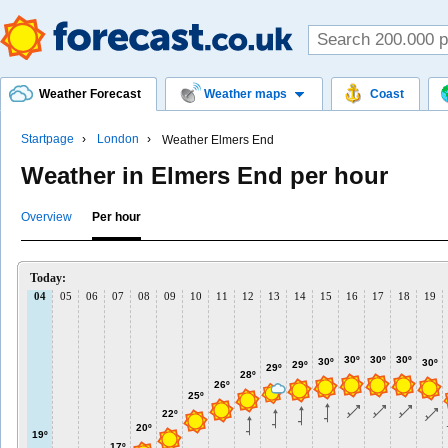
Weather Forecast
Weather maps
Coast
Startpage
London
Weather Elmers End
Weather in Elmers End per hour
Overview
Per hour
Today:
04
05
06
07
08
09
10
11
12
13
14
15
16
17
18
19
30º
30º
30º
30º
30º
29º
29º
28º
26º
25º
22º
20º
19º
17º