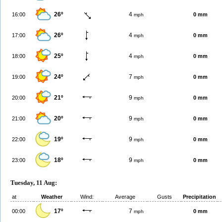
26º
4
16:00
0 mm
mph
26º
4
17:00
0 mm
mph
25º
4
18:00
0 mm
mph
24º
7
19:00
0 mm
mph
21º
9
20:00
0 mm
mph
20º
9
21:00
0 mm
mph
19º
9
22:00
0 mm
mph
18º
9
23:00
0 mm
mph
Tuesday, 11 Aug:
at
Weather
Wind:
Average
Gusts
Precipitation
17º
7
00:00
0 mm
mph