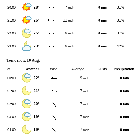
28º
7
31%
20:00
0 mm
mph
26º
11
31%
21:00
0 mm
mph
25º
9
37%
22:00
0 mm
mph
23º
9
42%
23:00
0 mm
mph
Tomorrow, 10 Aug:
at
Weather
Wind:
Average
Gusts
Precipitation
22º
9
00:00
0 mm
mph
21º
7
01:00
0 mm
mph
20º
7
02:00
0 mm
mph
19º
7
03:00
0 mm
mph
19º
7
04:00
0 mm
mph