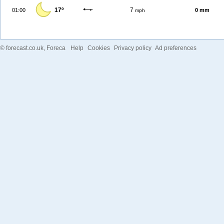
17º
7
01:00
0 mm
mph
©
forecast.co.uk
, Foreca
Help
Cookies
Privacy policy
Ad preferences