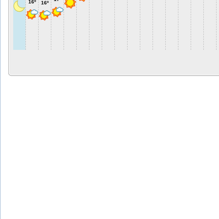
16º
16º