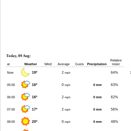
Today, 09 Aug:
Relative
at
Weather
Wind:
Average
Gusts
Precipitation
moist
19º
2
64%
Now
mph
16º
0
63%
05:00
0 mm
mph
16º
2
62%
06:00
0 mm
mph
17º
2
56%
07:00
0 mm
mph
20º
0
48%
08:00
0 mm
mph