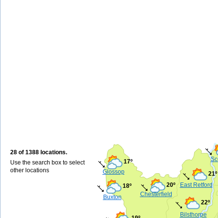
28 of 1388 locations.
Sc
17º
Use the search box to select
other locations
Glossop
21º
20º
East Retford
18º
Chesterfield
Buxton
22º
Bilsthorpe
19º