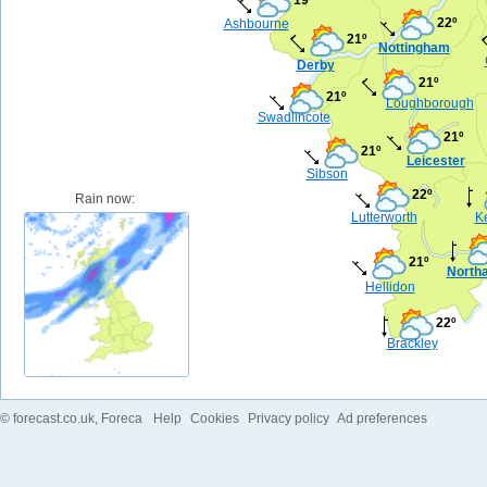
22º
Ashbourne
21º
Nottingham
Derby
21º
21º
Loughborough
Swadlincote
21º
21º
Leicester
Sibson
22º
Rain now:
Lutterworth
Ke
21º
North
Hellidon
22º
Brackley
©
forecast.co.uk
, Foreca
Help
Cookies
Privacy policy
Ad preferences