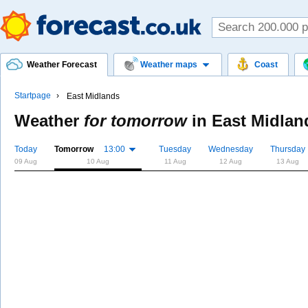
Weather Forecast
Weather maps
Coast
Startpage
East Midlands
Weather
for tomorrow
in
East Midlan
Today
Tomorrow
13:00
Tuesday
Wednesday
Thursday
09 Aug
10 Aug
11 Aug
12 Aug
13 Aug