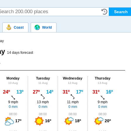
Coast
World
ay
ay
14 days forecast
Monday
Tuesday
Wednesday
Thursday
Fr
10 Aug
11 Aug
12 Aug
13 Aug
14
Max
24º
13º
27º
14º
31º
17º
31º
16º
28º
9 mph
13 mph
11 mph
9 mph
9
0 mm
0 mm
0 mm
0 mm
1.
08:00
08:00
08:00
08:00
0
17º
16º
18º
20º