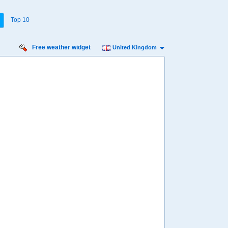
Top 10
Free weather widget
United Kingdom
iday
Saturday
Sunday
Monday
Tuesday
 Aug
15 Aug
16 Aug
17 Aug
18 Aug
Min
15º
26º
14º
24º
14º
24º
14º
24º
13º
 mph
9 mph
9 mph
9 mph
9 mph
2 mm
0.1 mm
1.2 mm
0 mm
0 mm
8:00
08:00
08:00
08:00
08:00
19º
18º
17º
17º
17º