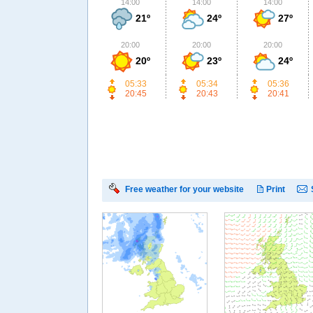
14:00
14:00
14:00
21º
24º
27º
20:00
20:00
20:00
20º
23º
24º
05:33
05:34
05:36
20:45
20:43
20:41
Free weather for your website
Print