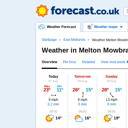
Weather Forecast
Weather maps
Startpage
East Midlands
Weather Melton Mowbr
Weather in Melton Mowbr
Overview
Per hour
Detailed
View next week
Today
Tomorrow
Sunday
07 Aug
08 Aug
09 Aug
Max
Min
23º
11º
26º
15º
28º
15º
9 mph
9 mph
13 mph
0.2 mm
0 mm
0 mm
08:00
08:00
08:00
14º
16º
19º