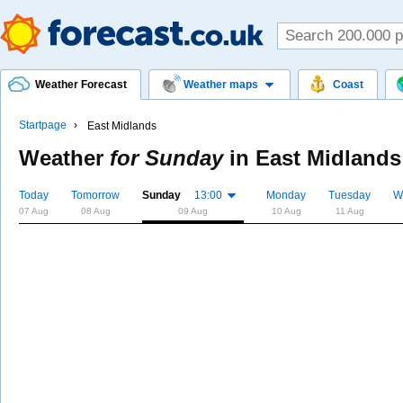
Weather Forecast
Weather maps
Coast
Startpage
East Midlands
Weather
for Sunday
in
East Midlands
Today
Tomorrow
Sunday
13:00
Monday
Tuesday
W
07 Aug
08 Aug
09 Aug
10 Aug
11 Aug