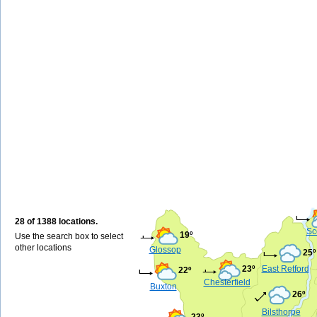
28 of 1388 locations.
Sc
19º
Use the search box to select
other locations
Glossop
25º
23º
East Retford
22º
Chesterfield
Buxton
26º
Bilsthorpe
23º