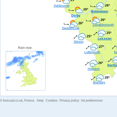
26º
Ashbourne
26º
Nottingham
Derby
26º
26º
Loughborough
Swadlincote
25º
25º
Leicester
Sibson
27º
Rain now:
Lutterworth
Ke
26º
North
Hellidon
26º
Brackley
©
forecast.co.uk
, Foreca
Help
Cookies
Privacy policy
Ad preferences