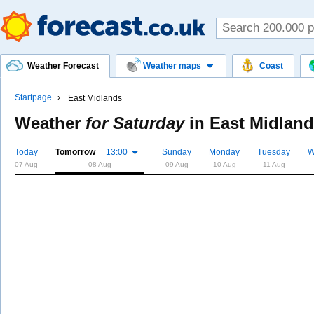
Weather Forecast
Weather maps
Coast
Startpage
East Midlands
Weather
for Saturday
in
East Midlan
Today
Tomorrow
13:00
Sunday
Monday
Tuesday
W
07 Aug
08 Aug
09 Aug
10 Aug
11 Aug