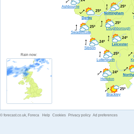
25º
Ashbourne
25º
Nottingham
Derby
25º
25º
Loughborough
Swadlincote
24º
24º
Leicester
Sibson
25º
Rain now:
Lutterworth
Ke
24º
North
Hellidon
25º
Brackley
©
forecast.co.uk
, Foreca
Help
Cookies
Privacy policy
Ad preferences