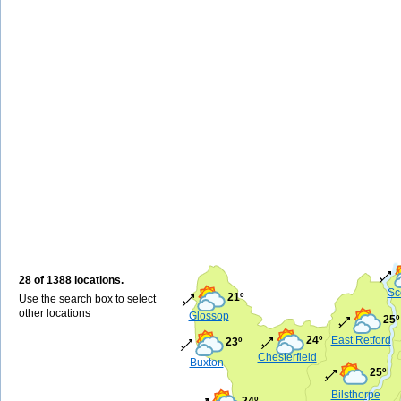
28 of 1388 locations.
Sc
21º
Use the search box to select
other locations
Glossop
25º
24º
East Retford
23º
Chesterfield
Buxton
25º
Bilsthorpe
24º