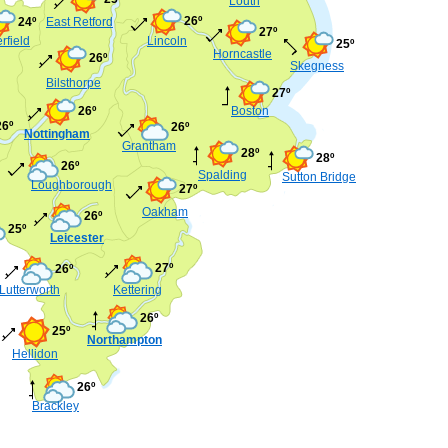
Louth
26º
24º
East Retford
27º
rfield
Lincoln
25º
Horncastle
26º
Skegness
Bilsthorpe
27º
26º
Boston
26º
26º
Nottingham
Grantham
28º
28º
26º
Spalding
Sutton Bridge
Loughborough
27º
Oakham
26º
25º
Leicester
27º
26º
Lutterworth
Kettering
26º
25º
Northampton
Hellidon
26º
Brackley