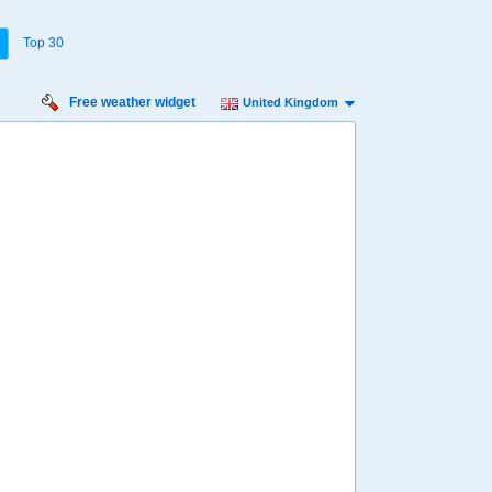
Top 30
Free weather widget
United Kingdom
Thursday
Friday
Saturday
Sunday
Monday
Tuesday
13 Aug
14 Aug
15 Aug
16 Aug
17 Aug
18 Aug