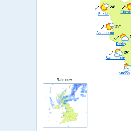
24º
Cheste
Buxton
25º
Ashbourne
Derby
26º
Swadlincote
Sibson
Rain now: