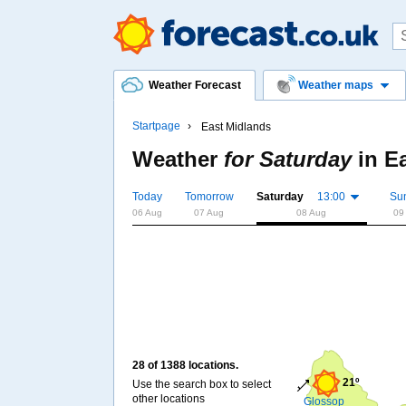
Weather Forecast
Weather maps
Startpage
East Midlands
Weather
for Saturday
in
E
Today
Tomorrow
Saturday
13:00
Su
06 Aug
07 Aug
08 Aug
09
28 of 1388 locations.
21º
Use the search box to select
other locations
Glossop