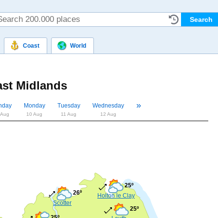
Coast
World
ast Midlands
»
«
nday
Monday
Tuesday
Wednesday
 Aug
10 Aug
11 Aug
12 Aug
25º
26º
Holton le Clay
Scotter
25º
25º