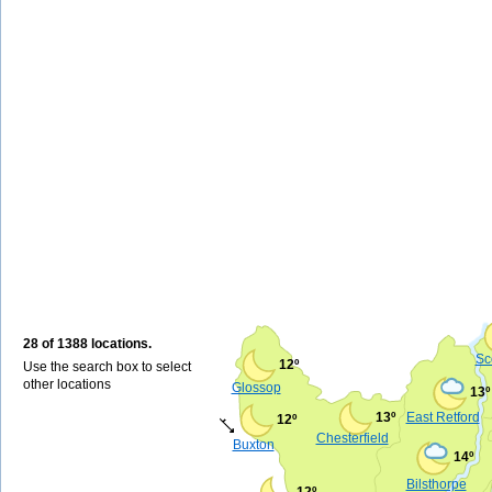
28 of 1388 locations.
Sc
12º
Use the search box to select
other locations
Glossop
13º
13º
East Retford
12º
Chesterfield
Buxton
14º
Bilsthorpe
12º