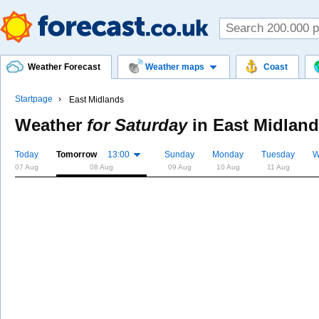
Weather Forecast
Weather maps
Coast
Startpage
East Midlands
Weather
for Saturday
in
East Midlan
Today
Tomorrow
13:00
Sunday
Monday
Tuesday
W
07 Aug
08 Aug
09 Aug
10 Aug
11 Aug