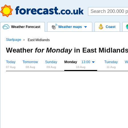
Weather Forecast
Weather maps
Coast
Startpage
East Midlands
Weather
for Monday
in
East Midland
Today
Tomorrow
Sunday
Monday
13:00
Tuesday
W
07 Aug
08 Aug
09 Aug
10 Aug
11 Aug