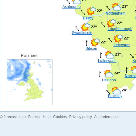
23º
Ashbourne
22º
Nottingham
Derby
22º
22º
Loughborough
Swadlincote
22º
22º
Leicester
Sibson
23º
Rain now:
Lutterworth
Ke
24º
North
Hellidon
24º
Brackley
©
forecast.co.uk
, Foreca
Help
Cookies
Privacy policy
Ad preferences