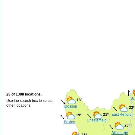
28 of 1388 locations.
Sc
18º
Use the search box to select
other locations
Glossop
22º
21º
East Retford
19º
Chesterfield
Buxton
23º
Bilsthorpe
21º