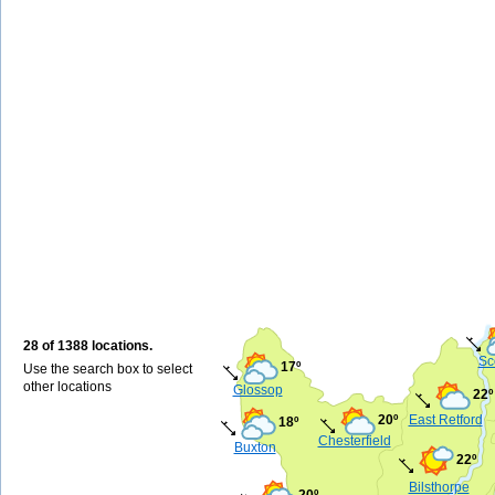
28 of 1388 locations.
Sc
17º
Use the search box to select
other locations
Glossop
22º
20º
East Retford
18º
Chesterfield
Buxton
22º
Bilsthorpe
20º