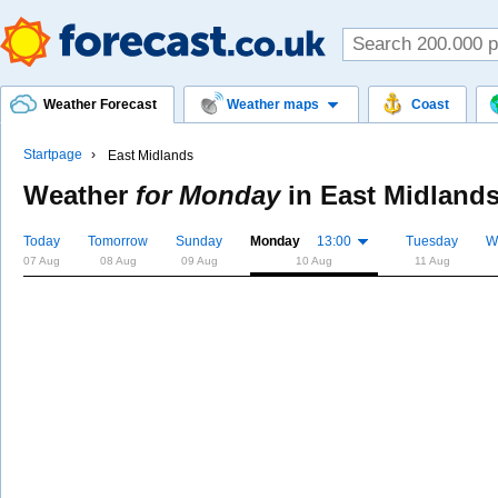
Weather Forecast
Weather maps
Coast
Startpage
East Midlands
Weather
for Monday
in
East Midland
Today
Tomorrow
Sunday
Monday
13:00
Tuesday
W
07 Aug
08 Aug
09 Aug
10 Aug
11 Aug