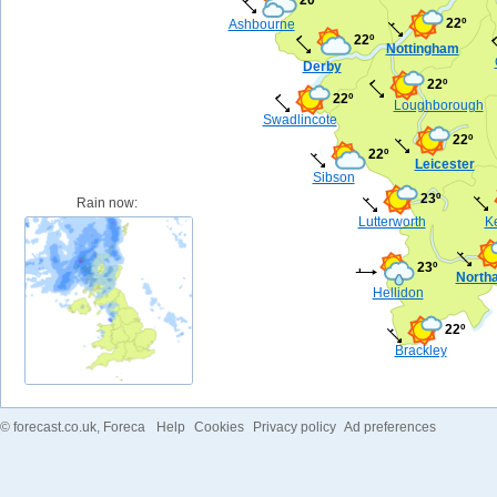
22º
Ashbourne
22º
Nottingham
Derby
22º
22º
Loughborough
Swadlincote
22º
22º
Leicester
Sibson
23º
Rain now:
Lutterworth
Ke
23º
North
Hellidon
22º
Brackley
©
forecast.co.uk
, Foreca
Help
Cookies
Privacy policy
Ad preferences