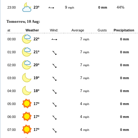
23º
9
44%
23:00
0 mm
mph
Tomorrow, 10 Aug:
at
Weather
Wind:
Average
Gusts
Precipitation
22º
7
00:00
0 mm
mph
21º
7
01:00
0 mm
mph
20º
7
02:00
0 mm
mph
19º
7
03:00
0 mm
mph
18º
7
04:00
0 mm
mph
17º
4
05:00
0 mm
mph
17º
4
06:00
0 mm
mph
17º
4
07:00
0 mm
mph