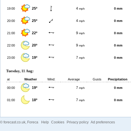
25º
4
19:00
0 mm
mph
25º
4
20:00
0 mm
mph
22º
9
21:00
0 mm
mph
20º
9
22:00
0 mm
mph
19º
7
23:00
0 mm
mph
Tuesday, 11 Aug:
at
Weather
Wind:
Average
Gusts
Precipitation
19º
7
00:00
0 mm
mph
18º
7
01:00
0 mm
mph
©
forecast.co.uk
, Foreca
Help
Cookies
Privacy policy
Ad preferences