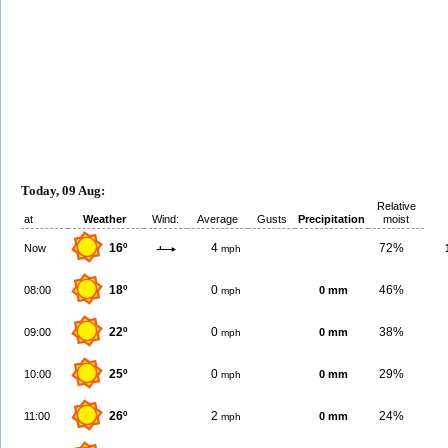
Today, 09 Aug:
Relative
at
Weather
Wind:
Average
Gusts
Precipitation
moist
16º
4
72%
Now
mph
18º
0
46%
08:00
0 mm
mph
22º
0
38%
09:00
0 mm
mph
25º
0
29%
10:00
0 mm
mph
26º
2
24%
11:00
0 mm
mph