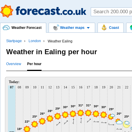
Weather Forecast
Weather maps
Coast
Startpage
London
Weather Ealing
Weather in Ealing per hour
Overview
Per hour
Today:
07
08
09
10
11
12
13
14
15
16
17
18
19
20
21
22
31º
31º
30º
30º
30º
30º
29º
29º
28º
26º
26º
25º
25º
22º
18º