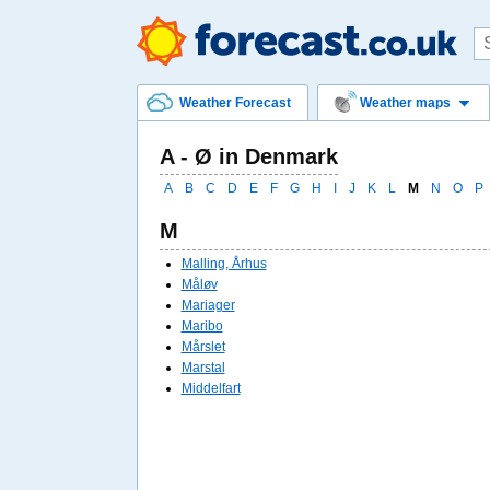
Weather Forecast
Weather maps
A - Ø in Denmark
A
B
C
D
E
F
G
H
I
J
K
L
M
N
O
P
M
Malling, Århus
Måløv
Mariager
Maribo
Mårslet
Marstal
Middelfart