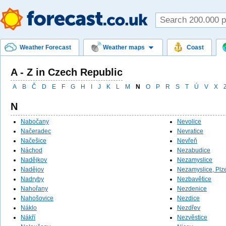
Weather Forecast
Weather maps
Coast
A - Z in Czech Republic
A
B
Č
D
E
F
G
H
I
J
K
L
M
N
O
P
R
S
T
Ú
V
X
N
Nabočany
Nevolice
Načeradec
Nevratice
Načešice
Nevřeň
Náchod
Nezabudice
Nadějkov
Nezamyslice
Nadějov
Nezamyslice, Plz
Nadryby
Nezbavětice
Nahořany
Nezdenice
Nahošovice
Nezdice
Náklo
Nezdřev
Nákří
Nezvěstice