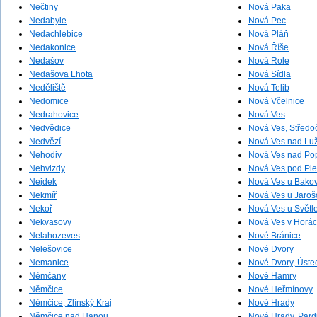
Nečtiny
Nová Paka
Nedabyle
Nová Pec
Nedachlebice
Nová Pláň
Nedakonice
Nová Říše
Nedašov
Nová Role
Nedašova Lhota
Nová Sídla
Neděliště
Nová Telib
Nedomice
Nová Včelnice
Nedrahovice
Nová Ves
Nedvědice
Nová Ves, Středo
Nedvězí
Nová Ves nad Luž
Nehodiv
Nová Ves nad Po
Nehvizdy
Nová Ves pod Ple
Nejdek
Nová Ves u Bako
Nekmíř
Nová Ves u Jaroš
Nekoř
Nová Ves u Světl
Nekvasovy
Nová Ves v Horá
Nelahozeves
Nové Bránice
Nelešovice
Nové Dvory
Nemanice
Nové Dvory, Úste
Němčany
Nové Hamry
Němčice
Nové Heřmínovy
Němčice, Zlínský Kraj
Nové Hrady
Němčice nad Hanou
Nové Hrady, Pardu