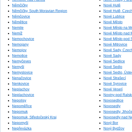
Němčičky
Nové Hutě
Němčičky, South Moravian Region
Nové Hutě, Czech
Němčovice
Nové Lublice
Němětice
Nové Město
Nemile
Nové Město na M
Nemíž
Nové Město nad M
Nemochovice
Nové Město pod
Nemojany
Nové Mitrovice
Nemojov
Nové Sady, Czec
Nemotice
Nové Sady
Nemyčeves
Nové Sedlice
Nemyšl
Nové Sedlo
Nemyslovice
Nové Sedlo, Úste
Nenačovice
Nové Strašecí
Nenkovice
Nové Syrovice
Neplachov
Nové Veselí
Neplachovice
Noviny pod Rals
Nepolisy
Novosedlice
Nepoměřice
Novosedly
Nepomuk
Novosedly, Jihoče
Nepomuk, Středočeský Kraj
Novosedly nad N
Nepomyšl
Nový Bor
Nepřevázka
Nový Bydžov