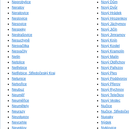
Neprobylice
Nový Dům
Neratov
Nový Dvůr
Neratovice
Nový Hrádek
Neslovice
Nový Hrozenkov
Nesovice
Nový Jáchymov
Nespeky
Nový Jičín
Nestrašovice
Nový Jimramov
Nesuchyně
Nový Knín
Nesvačilka
Nový Kostel
Nesvačily
Nový Kramolín
Netín
Nový Malín
Netolice
Nový Oldřichov
Netřebice
Nový Pařezov
Netřebice, Středočeský Kraj
Nový Ples
Netunice
Nový Poddvorov
Netvořice
Nový Přerov
Neubuz
Nový Rychnov
Neuměř
Nový Telečkov
Neuměřice
Nový Vestec
Neumětely
Nučice
Neurazy
Nučice, Středočes
Neustupov
Nupaky
Nevcehle
Nýdek
Neveklov
Nyklovice