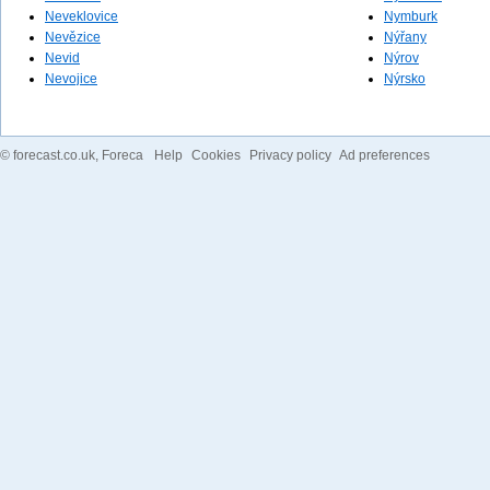
Neveklovice
Nymburk
Nevězice
Nýřany
Nevid
Nýrov
Nevojice
Nýrsko
©
forecast.co.uk
, Foreca
Help
Cookies
Privacy policy
Ad preferences