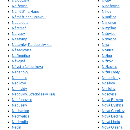
Naloučany
Nicov
Nalžovice
Nihošovice
Náměšť na Hané
Níhov
Náměšť nad Oslavou
Nikolčice
Napajedla
Niměřice
Nárameč
Nimpšov
Narysov
Nišovice
Nasavrky
Nítkovice
Nasavrky, Pardubický kraj
Niva
Násedlovice
Nivnice
Našiměřice
Nižbor
Návojná
Nížkov
Návsí u Jablunkova
Nížkovice
Nebahovy
Nižní Lhoty
Nebanice
Norberčany
Nebílovy
Nosálov
Nebovidy
Nosislav
Nebovidy, Středočeský Kraj
Nošovice
Nebřehovice
Nová Buková
Nebužely
Nová Bystřice
Nechanice
Nová Cerekev
Nechvalice
Nová Dědina
Nechvalín
Nová Lhota
Nečín
Nová Olešná