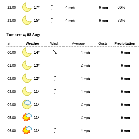
17º
4
66%
22:00
0 mm
mph
15º
4
73%
23:00
0 mm
mph
Tomorrow, 08 Aug:
at
Weather
Wind:
Average
Gusts
Precipitation
14º
4
00:00
0 mm
mph
13º
2
01:00
0 mm
mph
12º
4
02:00
0 mm
mph
11º
4
03:00
0 mm
mph
11º
2
04:00
0 mm
mph
11º
2
05:00
0 mm
mph
11º
4
06:00
0 mm
mph