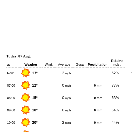
Today, 07 Aug:
Relative
at
Weather
Wind:
Average
Gusts
Precipitation
moist
13º
2
62%
Now
mph
12º
0
77%
07:00
0 mm
mph
15º
0
63%
08:00
0 mm
mph
18º
0
54%
09:00
0 mm
mph
20º
2
44%
10:00
0 mm
mph