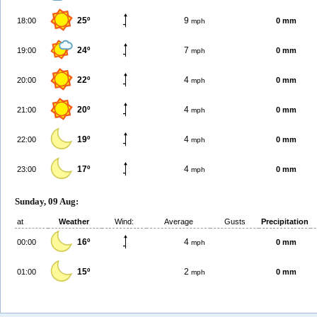
25º
9
18:00
0 mm
mph
24º
7
19:00
0 mm
mph
22º
4
20:00
0 mm
mph
20º
4
21:00
0 mm
mph
19º
4
22:00
0 mm
mph
17º
4
23:00
0 mm
mph
Sunday, 09 Aug:
at
Weather
Wind:
Average
Gusts
Precipitation
16º
4
00:00
0 mm
mph
15º
2
01:00
0 mm
mph