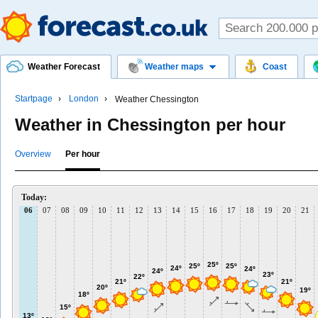
Weather Forecast
Weather maps
Coast
Startpage
London
Weather Chessington
Weather in Chessington per hour
Overview
Per hour
Today:
06
07
08
09
10
11
12
13
14
15
16
17
18
19
20
21
25º
25º
25º
24º
24º
24º
23º
22º
21º
21º
20º
19º
18º
15º
13º