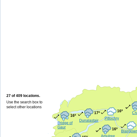
27 of 409 locations.
Use the search box to
select other locations
16º
17º
Cr
16º
Pitlochry
Dunalastair
Bridge of
Gaur
16º
Blairgowr
Amulree