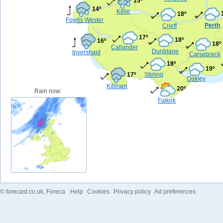
15º
14º
Killin
18º
Fowlis Wester
Perth
Crieff
17º
18º
16º
18º
Callander
Dunblane
Inversnaid
Carsebreck
18º
19º
17º
Stirling
Oakley
Killearn
20º
Rain now:
Falkirk
©
forecast.co.uk
, Foreca
Help
Cookies
Privacy policy
Ad preferences