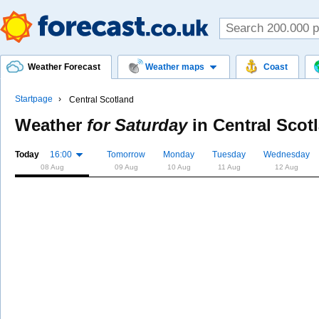
Weather Forecast
Weather maps
Coast
Startpage
Central Scotland
Weather
for Saturday
in
Central Scot
Today
16:00
Tomorrow
Monday
Tuesday
Wednesday
08 Aug
09 Aug
10 Aug
11 Aug
12 Aug