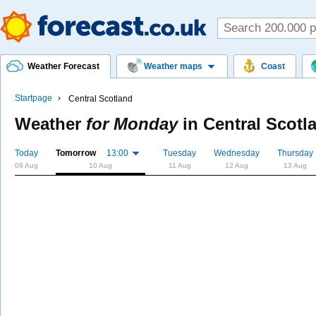
Weather Forecast
Weather maps
Coast
Startpage
Central Scotland
Weather
for Monday
in
Central Scotl
Today
Tomorrow
13:00
Tuesday
Wednesday
Thursday
09 Aug
10 Aug
11 Aug
12 Aug
13 Aug