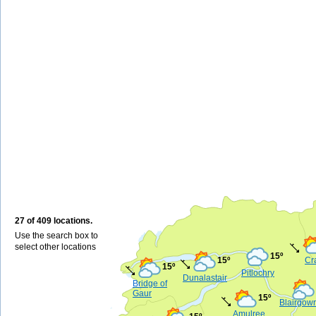
27 of 409 locations.
Use the search box to
select other locations
15º
15º
Cr
15º
Pitlochry
Dunalastair
Bridge of
Gaur
15º
Blairgowr
Amulree