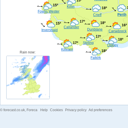
15º
15º
Killin
18º
Fowlis Wester
Perth
Crieff
17º
18º
15º
16º
Callander
Dunblane
Inversnaid
Carsebreck
17º
18º
17º
Stirling
Oakley
Killearn
18º
Rain now:
Falkirk
©
forecast.co.uk
, Foreca
Help
Cookies
Privacy policy
Ad preferences