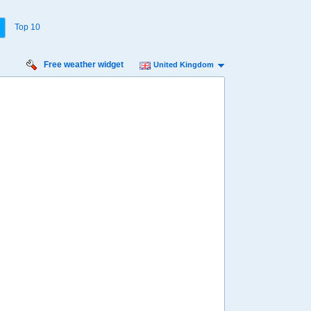
Top 10
Free weather widget
United Kingdom
urday
Sunday
Monday
Tuesday
Wednesday
 Aug
16 Aug
17 Aug
18 Aug
19 Aug
Min
11º
15º
11º
15º
11º
15º
11º
15º
11º
 mph
11 mph
13 mph
13 mph
13 mph
2 mm
0 mm
8.6 mm
1.6 mm
1.6 mm
8:00
08:00
08:00
08:00
08:00
13º
12º
12º
13º
13º