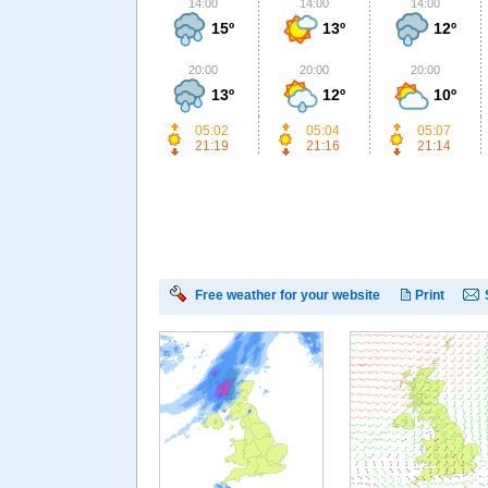
14:00
14:00
14:00
15º
13º
12º
20:00
20:00
20:00
13º
12º
10º
05:02
05:04
05:07
21:19
21:16
21:14
Free weather for your website
Print