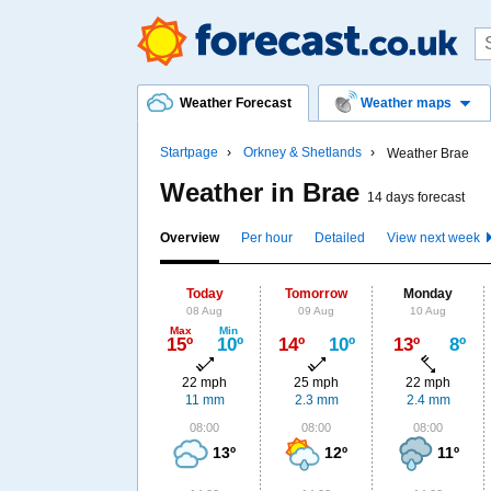
Weather Forecast
Weather maps
Startpage
Orkney & Shetlands
Weather Brae
Weather in Brae
14 days forecast
Overview
Per hour
Detailed
View next week
Today
Tomorrow
Monday
08 Aug
09 Aug
10 Aug
Max
Min
15º
10º
14º
10º
13º
8º
22 mph
25 mph
22 mph
11 mm
2.3 mm
2.4 mm
08:00
08:00
08:00
13º
12º
11º