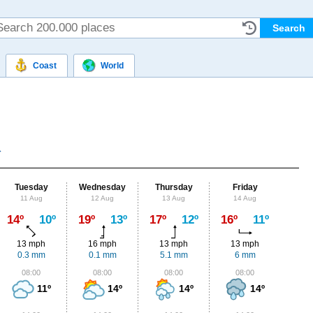
Coast
World
Tuesday
Wednesday
Thursday
Friday
Sat
11 Aug
12 Aug
13 Aug
14 Aug
15
Max
14º
10º
19º
13º
17º
12º
16º
11º
15º
13 mph
16 mph
13 mph
13 mph
11
0.3 mm
0.1 mm
5.1 mm
6 mm
1.
08:00
08:00
08:00
08:00
0
11º
14º
14º
14º