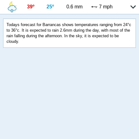
39º
25º
0.6 mm
7 mph
Todays forecast for Barrancas shows temperatures ranging from 24°c
to 36°c. It is expected to rain 2.6mm during the day, with most of the
rain falling during the afternoon. In the sky, it is expected to be
cloudy.