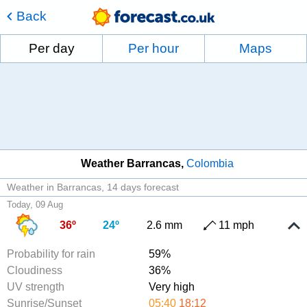
Back
Per day
Per hour
Maps
Weather Barrancas
Colombia
Weather in Barrancas
14 days forecast
Today, 09 Aug
36º
24º
2.6 mm
11 mph
Probability for rain
59%
Cloudiness
36%
UV strength
Very high
Sunrise/Sunset
05:40
18:12