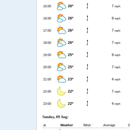
26º
7
15:00
mph
26º
9
16:00
mph
26º
7
17:00
mph
26º
7
18:00
mph
25º
9
19:00
mph
25º
7
20:00
mph
23º
4
21:00
mph
22º
7
22:00
mph
22º
4
23:00
mph
Sunday, 09 Aug:
at
Weather
Wind:
Average
G