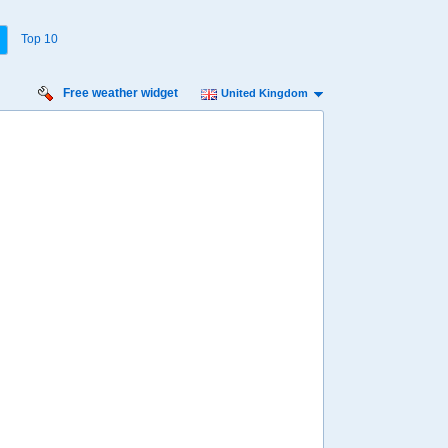
Top 10
Free weather widget
United Kingdom
Sunday:
0
21
22
23
00
01
º
23º
22º
22º
21º
20º