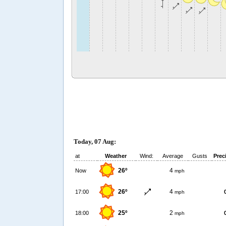
Today, 07 Aug:
at
Weather
Wind:
Average
Gusts
Prec
26º
4
Now
mph
26º
4
17:00
mph
25º
2
18:00
mph