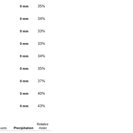
35%
0 mm
34%
0 mm
33%
0 mm
33%
0 mm
34%
0 mm
35%
0 mm
37%
0 mm
40%
0 mm
43%
0 mm
Relative
usts
Precipitation
moist