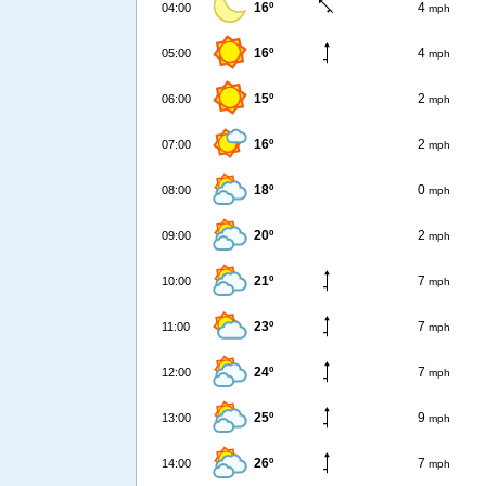
16º
4
04:00
mph
16º
4
05:00
mph
15º
2
06:00
mph
16º
2
07:00
mph
18º
0
08:00
mph
20º
2
09:00
mph
21º
7
10:00
mph
23º
7
11:00
mph
24º
7
12:00
mph
25º
9
13:00
mph
26º
7
14:00
mph