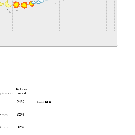
Relative
ipitation
moist
24%
1021 hPa
32%
0 mm
32%
0 mm