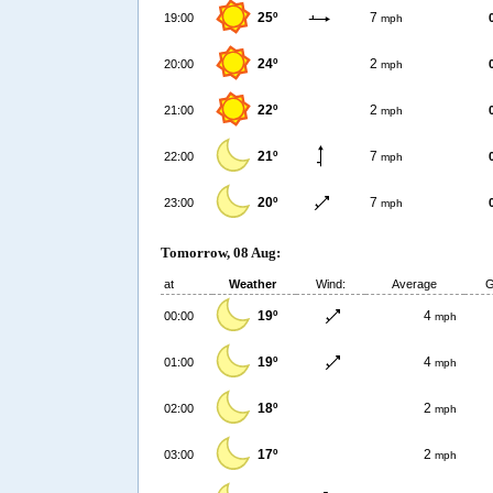
25º
7
19:00
mph
24º
2
20:00
mph
22º
2
21:00
mph
21º
7
22:00
mph
20º
7
23:00
mph
Tomorrow, 08 Aug:
at
Weather
Wind:
Average
G
19º
4
00:00
mph
19º
4
01:00
mph
18º
2
02:00
mph
17º
2
03:00
mph