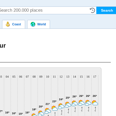
Coast
World
ur
03
04
05
06
07
08
09
10
11
12
13
14
15
16
17
18
19
2
26º
26º
26º
26º
26º
25º
25º
25
24º
23º
21º
20º
18º
7º
16º
16º
16º
15º