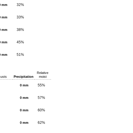
32%
0 mm
33%
0 mm
38%
0 mm
45%
0 mm
51%
0 mm
Relative
usts
Precipitation
moist
55%
0 mm
57%
0 mm
60%
0 mm
62%
0 mm