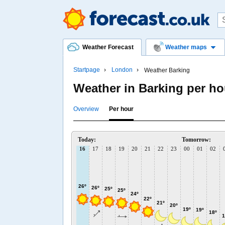
Weather Forecast
Weather maps
Startpage
London
Weather Barking
Weather in Barking per ho
Overview
Per hour
Today:
Tomorrow:
16
17
18
19
20
21
22
23
00
01
02
26º
26º
25º
25º
24º
22º
21º
20º
19º
19º
18º
1