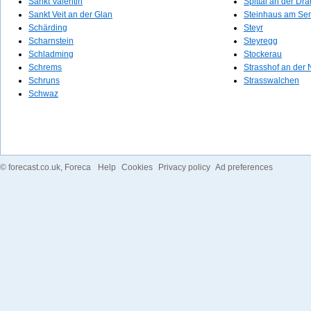
Sankt Valentin
Spittal an der Dra
Sankt Veit an der Glan
Steinhaus am Se
Schärding
Steyr
Scharnstein
Steyregg
Schladming
Stockerau
Schrems
Strasshof an der
Schruns
Strasswalchen
Schwaz
©
forecast.co.uk
, Foreca
Help
Cookies
Privacy policy
Ad preferences