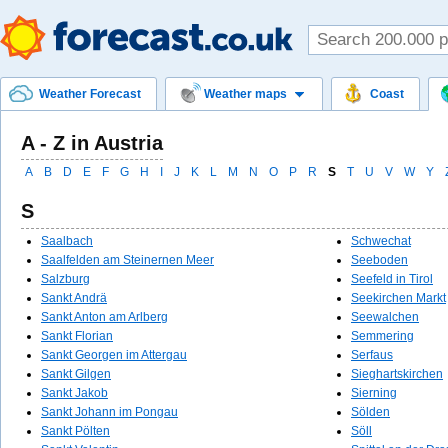
Weather Forecast
Weather maps
Coast
A - Z in Austria
A
B
D
E
F
G
H
I
J
K
L
M
N
O
P
R
S
T
U
V
W
Y
S
Saalbach
Schwechat
Saalfelden am Steinernen Meer
Seeboden
Salzburg
Seefeld in Tirol
Sankt Andrä
Seekirchen Markt
Sankt Anton am Arlberg
Seewalchen
Sankt Florian
Semmering
Sankt Georgen im Attergau
Serfaus
Sankt Gilgen
Sieghartskirchen
Sankt Jakob
Sierning
Sankt Johann im Pongau
Sölden
Sankt Pölten
Söll