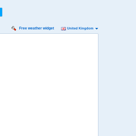
Free weather widget
United Kingdom
iday
Saturday
Sunday
Monday
Tuesday
 Aug
15 Aug
16 Aug
17 Aug
18 Aug
Min
23º
36º
22º
36º
21º
35º
21º
33º
19º
 mph
7 mph
9 mph
11 mph
11 mph
5 mm
2.4 mm
0.3 mm
0 mm
0 mm
8:00
08:00
08:00
08:00
08:00
24º
23º
23º
22º
21º
4:00
14:00
14:00
14:00
14:00
35º
34º
33º
32º
31º