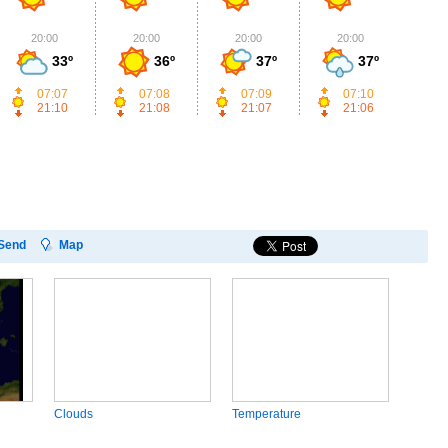
20:00
20:00
20:00
20:00
2
33º
36º
37º
37º
07:07
07:08
07:09
07:10
21:10
21:08
21:07
21:06
Send
Map
Clouds
Temperature