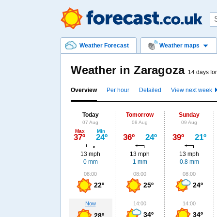
Weather Forecast
Weather maps
Weather in Zaragoza
14 days fo
Overview
Per hour
Detailed
View next week
Today
Tomorrow
Sunday
07 Aug
08 Aug
09 Aug
Max
Min
37º
24º
36º
24º
39º
21º
13 mph
13 mph
13 mph
0 mm
1 mm
0.8 mm
08:00
08:00
08:00
22º
25º
24º
Now
14:00
14:00
34º
34º
28º