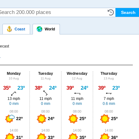
Coast
World
recast
Monday
Tuesday
Wednesday
Thursday
Fr
10 Aug
11 Aug
12 Aug
13 Aug
14
Max
35º
23º
38º
24º
39º
24º
39º
23º
38º
13 mph
11 mph
11 mph
7 mph
7
0 mm
0 mm
0 mm
0.6 mm
1.
08:00
08:00
08:00
08:00
0
22º
24º
25º
25º
14:00
14:00
14:00
14:00
1
31º
33º
35º
36º