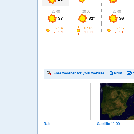
20:00
20:00
20:00
37º
32º
36º
07:04
07:05
07:06
21:14
21:12
21:11
Free weather for your website
Print
Rain
Satellite
11:00