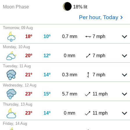
Moon Phase
18% lit
Per hour, Today
Tomorrow, 09 Aug
18º
10º
0.7 mm
7 mph
Monday, 10 Aug
20º
12º
0 mm
7 mph
Tuesday, 11 Aug
21º
14º
0.3 mm
7 mph
Wednesday, 12 Aug
23º
15º
5.7 mm
11 mph
Thursday, 13 Aug
23º
14º
0 mm
11 mph
Friday, 14 Aug