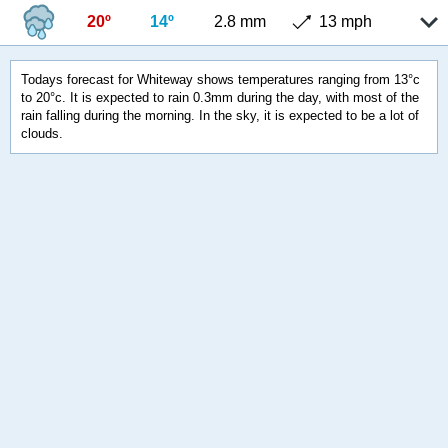
20º
14º
2.8 mm
13 mph
Todays forecast for Whiteway shows temperatures ranging from 13°c
to 20°c. It is expected to rain 0.3mm during the day, with most of the
rain falling during the morning. In the sky, it is expected to be a lot of
clouds.