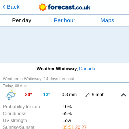
Back
Per day
Per hour
Maps
Weather Whiteway
Canada
Weather in Whiteway
14 days forecast
Today, 08 Aug
20º
13º
0.3 mm
9 mph
Probability for rain
10%
Cloudiness
65%
UV strength
Low
Sunrise/Sunset
05:51
20:27