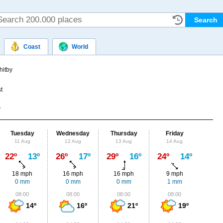
Coast
World
itby
t
Tuesday
Wednesday
Thursday
Friday
Sat
11 Aug
12 Aug
13 Aug
14 Aug
15
Max
22º
13º
26º
17º
29º
16º
24º
14º
22º
18 mph
16 mph
16 mph
9 mph
9
0 mm
0 mm
0 mm
1 mm
2
08:00
08:00
08:00
08:00
0
14º
16º
21º
19º