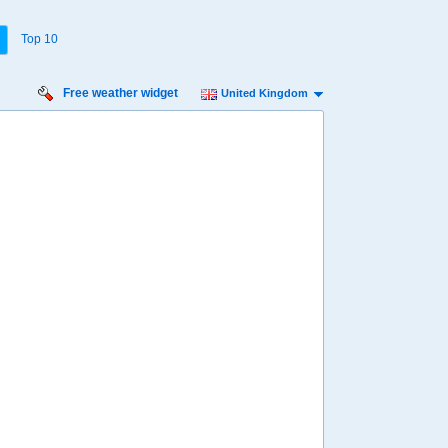
Top 10
Free weather widget
United Kingdom
urday
Sunday
Monday
Tuesday
Wednesday
 Aug
16 Aug
17 Aug
18 Aug
19 Aug
Min
14º
22º
13º
22º
14º
23º
14º
23º
14º
 mph
9 mph
11 mph
13 mph
11 mph
 mm
0.6 mm
0.4 mm
3.6 mm
6.6 mm
8:00
08:00
08:00
08:00
08:00
17º
16º
16º
17º
17º