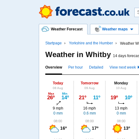
Weather Forecast
Weather maps
Startpage
Yorkshire and the Humber
Weather Wh
Weather in Whitby
14 days forecas
Overview
Per hour
Detailed
View next week
Today
Tomorrow
Monday
08 Aug
09 Aug
10 Aug
Max
Min
26º
14º
21º
11º
19º
10º
9 mph
16 mph
13 mph
0 mm
0.6 mm
0 mm
08:00
08:00
08:00
16º
17º
13º