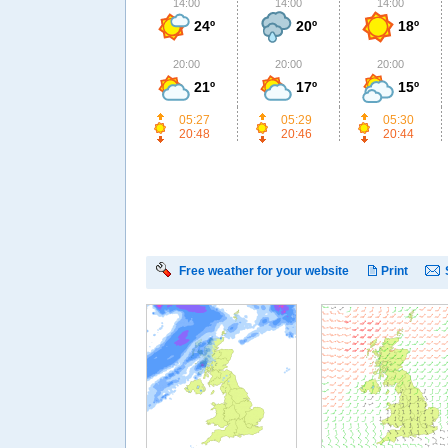
14:00
14:00
14:00
24º
20º
18º
20:00
20:00
20:00
21º
17º
15º
05:27
05:29
05:30
20:48
20:46
20:44
Free weather for your website
Print