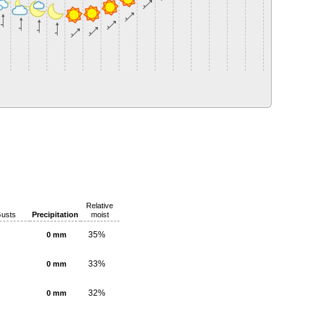
Relative
usts
Precipitation
moist
35%
0 mm
33%
0 mm
32%
0 mm