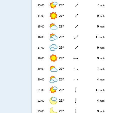
26º
7
13:00
mph
27º
9
14:00
mph
28º
9
15:00
mph
29º
11
16:00
mph
29º
9
17:00
mph
28º
9
18:00
mph
27º
7
19:00
mph
25º
4
20:00
mph
23º
11
21:00
mph
21º
4
22:00
mph
20º
9
23:00
mph