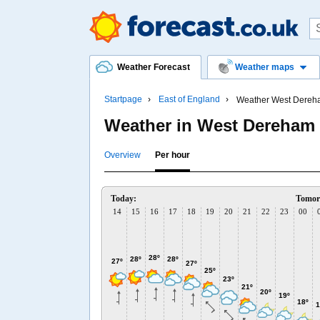
Weather Forecast
Weather maps
Startpage
East of England
Weather West Dereh
Weather in West Dereham 
Overview
Per hour
Today:
Tomor
14
15
16
17
18
19
20
21
22
23
00
28º
28º
28º
27º
27º
25º
23º
21º
20º
19º
18º
1