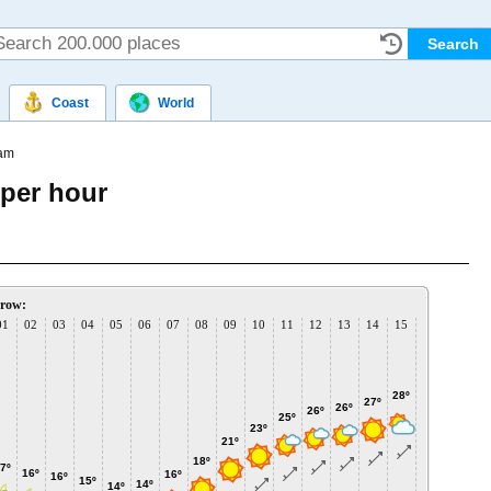
Coast
World
am
per hour
row:
01
02
03
04
05
06
07
08
09
10
11
12
13
14
15
16
17
1
29º
29º
28º
28
27º
26º
26º
25º
23º
21º
18º
7º
16º
16º
16º
15º
14º
14º