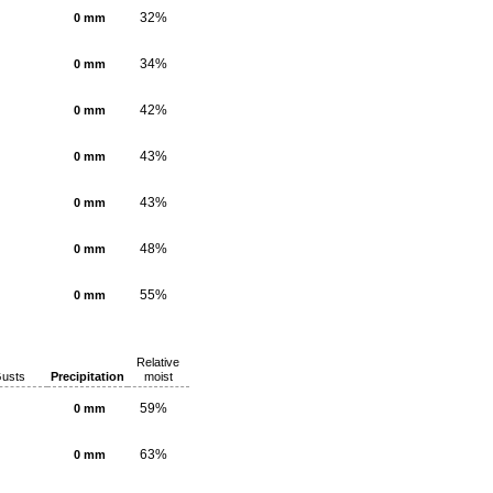
32%
0 mm
34%
0 mm
42%
0 mm
43%
0 mm
43%
0 mm
48%
0 mm
55%
0 mm
Relative
usts
Precipitation
moist
59%
0 mm
63%
0 mm