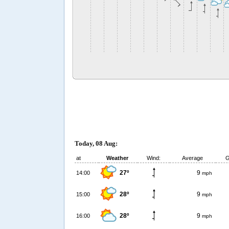
Today, 08 Aug:
at
Weather
Wind:
Average
G
27º
9
14:00
mph
28º
9
15:00
mph
28º
9
16:00
mph