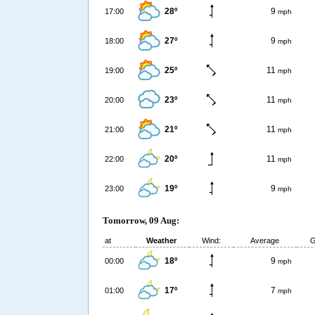
28º
9
17:00
mph
27º
9
18:00
mph
25º
11
19:00
mph
23º
11
20:00
mph
21º
11
21:00
mph
20º
11
22:00
mph
19º
9
23:00
mph
Tomorrow, 09 Aug:
at
Weather
Wind:
Average
G
18º
9
00:00
mph
17º
7
01:00
mph