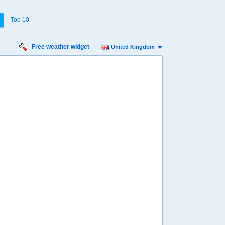
Top 10
Free weather widget
United Kingdom
Monday:
8
19
20
21
22
23
00
01
º
27º
25º
23º
21º
20º
18º
17º