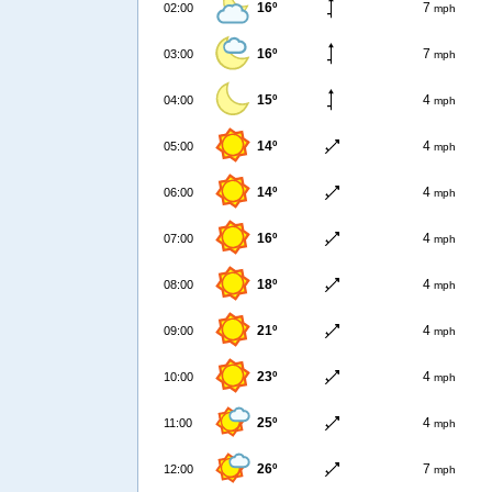
16º
7
02:00
mph
16º
7
03:00
mph
15º
4
04:00
mph
14º
4
05:00
mph
14º
4
06:00
mph
16º
4
07:00
mph
18º
4
08:00
mph
21º
4
09:00
mph
23º
4
10:00
mph
25º
4
11:00
mph
26º
7
12:00
mph