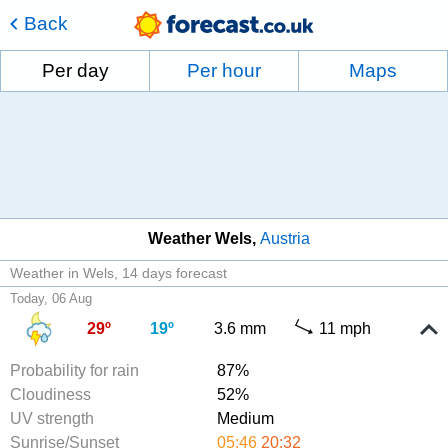
Back
Per day
Per hour
Maps
Weather Wels
Austria
Weather in Wels
14 days forecast
Today, 06 Aug
29º
19º
3.6 mm
11 mph
Probability for rain
87%
Cloudiness
52%
UV strength
Medium
Sunrise/Sunset
05:46
20:32