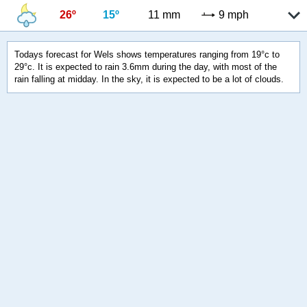
26º
15º
11 mm
9 mph
Todays forecast for Wels shows temperatures ranging from 19°c to
29°c. It is expected to rain 3.6mm during the day, with most of the
rain falling at midday. In the sky, it is expected to be a lot of clouds.