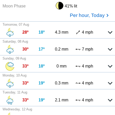
Moon Phase
41% lit
Per hour, Today
Tomorrow, 07 Aug
28º
18º
4.3 mm
4 mph
Saturday, 08 Aug
30º
17º
0.2 mm
7 mph
Sunday, 09 Aug
33º
18º
0 mm
4 mph
Monday, 10 Aug
33º
19º
0.3 mm
4 mph
Tuesday, 11 Aug
33º
19º
2.1 mm
4 mph
Wednesday, 12 Aug