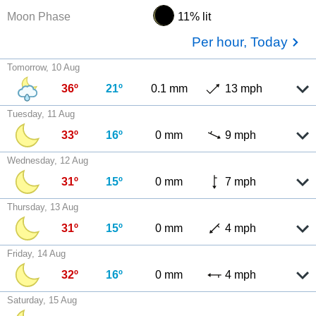
Moon Phase
11% lit
Per hour, Today
Tomorrow, 10 Aug
36º
21º
0.1 mm
13 mph
Tuesday, 11 Aug
33º
16º
0 mm
9 mph
Wednesday, 12 Aug
31º
15º
0 mm
7 mph
Thursday, 13 Aug
31º
15º
0 mm
4 mph
Friday, 14 Aug
32º
16º
0 mm
4 mph
Saturday, 15 Aug