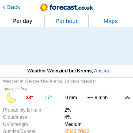
Back
Per day
Per hour
Maps
Weather Weinzierl bei Krems
Austria
Weather in Weinzierl bei Krems
14 days forecast
Today, 09 Aug
33º
17º
0 mm
9 mph
Probability for rain
2%
Cloudiness
4%
UV strength
Medium
Sunrise/Sunset
05:43
20:22