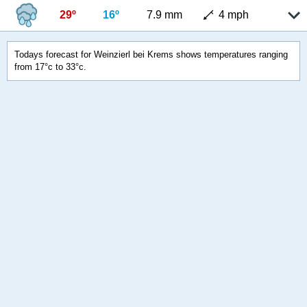
29º
16º
7.9 mm
4 mph
Todays forecast for Weinzierl bei Krems shows temperatures ranging
from 17°c to 33°c.