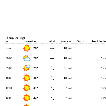
Today, 06 Aug:
at
Weather
Wind:
Average
Gusts
Precipitati
28º
18
Now
mph
28º
10
08:00
0 m
mph
29º
11
09:00
0 m
mph
30º
10
10:00
0 m
mph
31º
7
11:00
0 m
mph
32º
7
12:00
0 m
mph