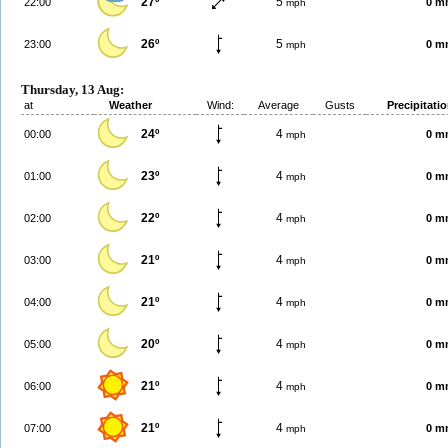
27º
5
22:00
0 m
mph
26º
5
23:00
0 m
mph
Thursday, 13 Aug:
at
Weather
Wind:
Average
Gusts
Precipitati
24º
4
00:00
0 m
mph
23º
4
01:00
0 m
mph
22º
4
02:00
0 m
mph
21º
4
03:00
0 m
mph
21º
4
04:00
0 m
mph
20º
4
05:00
0 m
mph
21º
4
06:00
0 m
mph
21º
4
07:00
0 m
mph