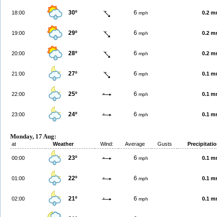
30º
6
18:00
0.2 
mph
29º
6
19:00
0.2 
mph
28º
6
20:00
0.2 
mph
27º
6
21:00
0.1 
mph
25º
6
22:00
0.1 
mph
24º
6
23:00
0.1 
mph
Monday, 17 Aug:
at
Weather
Wind:
Average
Gusts
Precipitati
23º
6
00:00
0.1 
mph
22º
6
01:00
0.1 
mph
21º
6
02:00
0.1 
mph