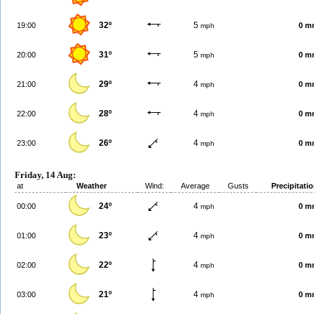
32º
5
19:00
0 m
mph
31º
5
20:00
0 m
mph
29º
4
21:00
0 m
mph
28º
4
22:00
0 m
mph
26º
4
23:00
0 m
mph
Friday, 14 Aug:
at
Weather
Wind:
Average
Gusts
Precipitati
24º
4
00:00
0 m
mph
23º
4
01:00
0 m
mph
22º
4
02:00
0 m
mph
21º
4
03:00
0 m
mph