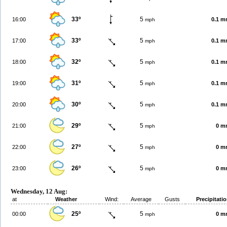
33º
5
16:00
0.1 
mph
33º
5
17:00
0.1 
mph
32º
5
18:00
0.1 
mph
31º
5
19:00
0.1 
mph
30º
5
20:00
0.1 
mph
29º
5
21:00
0 m
mph
27º
5
22:00
0 m
mph
26º
5
23:00
0 m
mph
Wednesday, 12 Aug:
at
Weather
Wind:
Average
Gusts
Precipitati
25º
5
00:00
0 m
mph