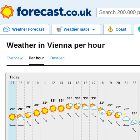
Weather Forecast
Weather maps
Coast
Weather in Vienna per hour
Overview
Per hour
Detailed
Today:
07
08
09
10
11
12
13
14
15
16
17
18
19
20
21
22
33º
33º
33º
33º
32º
32º
31º
31º
30º
30º
29º
29º
28º
28º
28º
26º