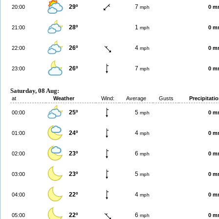
29º
7
20:00
0 m
mph
28º
1
21:00
0 m
mph
26º
4
22:00
0 m
mph
26º
7
23:00
0 m
mph
Saturday, 08 Aug:
at
Weather
Wind:
Average
Gusts
Precipitati
25º
5
00:00
0 m
mph
24º
4
01:00
0 m
mph
23º
6
02:00
0 m
mph
23º
5
03:00
0 m
mph
22º
4
04:00
0 m
mph
22º
6
05:00
0 m
mph