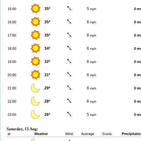
35º
5
15:00
0 m
mph
35º
6
16:00
0 m
mph
35º
6
17:00
0 m
mph
34º
6
18:00
0 m
mph
32º
6
19:00
0 m
mph
31º
6
20:00
0 m
mph
29º
6
21:00
0 m
mph
28º
6
22:00
0 m
mph
26º
5
23:00
0 m
mph
Saturday, 15 Aug:
at
Weather
Wind:
Average
Gusts
Precipitati