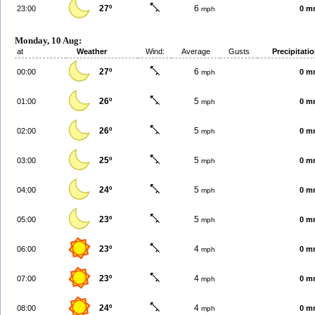
27º
6
23:00
0 m
mph
Monday, 10 Aug:
at
Weather
Wind:
Average
Gusts
Precipitati
27º
6
00:00
0 m
mph
26º
5
01:00
0 m
mph
26º
5
02:00
0 m
mph
25º
5
03:00
0 m
mph
24º
5
04:00
0 m
mph
23º
5
05:00
0 m
mph
23º
4
06:00
0 m
mph
23º
4
07:00
0 m
mph
24º
4
08:00
0 m
mph