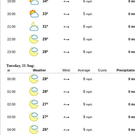
34º
6
19:00
0 m
mph
33º
5
20:00
0 m
mph
31º
6
21:00
0 m
mph
29º
6
22:00
0 m
mph
28º
8
23:00
0 m
mph
Tuesday, 11 Aug:
at
Weather
Wind:
Average
Gusts
Precipitati
28º
8
00:00
0 m
mph
28º
8
01:00
0 m
mph
27º
9
02:00
0 m
mph
27º
9
03:00
0 m
mph
26º
9
04:00
0 m
mph