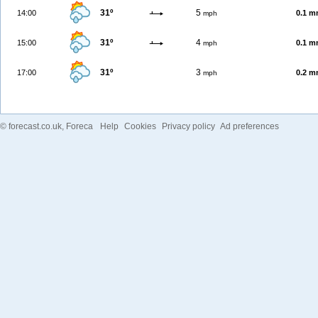
31º
5
14:00
0.1 
mph
31º
4
15:00
0.1 
mph
31º
3
17:00
0.2 
mph
©
forecast.co.uk
, Foreca
Help
Cookies
Privacy policy
Ad preferences