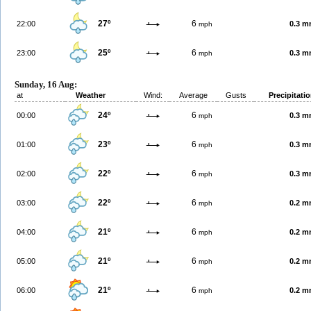
27º
6
22:00
0.3 
mph
25º
6
23:00
0.3 
mph
Sunday, 16 Aug:
at
Weather
Wind:
Average
Gusts
Precipitati
24º
6
00:00
0.3 
mph
23º
6
01:00
0.3 
mph
22º
6
02:00
0.3 
mph
22º
6
03:00
0.2 
mph
21º
6
04:00
0.2 
mph
21º
6
05:00
0.2 
mph
21º
6
06:00
0.2 
mph