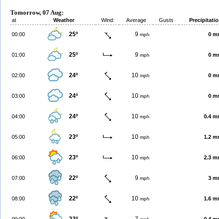
Tomorrow, 07 Aug:
at
Weather
Wind:
Average
Gusts
Precipitati
25º
9
00:00
0 m
mph
25º
9
01:00
0 m
mph
24º
10
02:00
0 m
mph
24º
10
03:00
0 m
mph
24º
10
04:00
0.4 
mph
23º
10
05:00
1.2 
mph
23º
10
06:00
2.3 
mph
22º
9
07:00
3 m
mph
22º
10
08:00
1.6 
mph