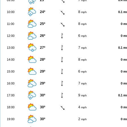
23º
7
09:00
0.4 
mph
24º
8
10:00
0.1 
mph
25º
8
11:00
0 m
mph
26º
6
12:00
0 m
mph
27º
7
13:00
0.1 
mph
28º
8
14:00
0 m
mph
29º
6
15:00
0 m
mph
29º
7
16:00
0 m
mph
30º
9
17:00
0.1 
mph
30º
4
18:00
0 m
mph
30º
2
19:00
0 m
mph