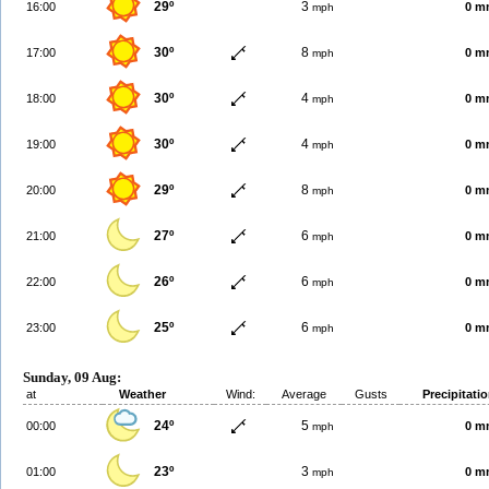
29º
3
16:00
0 m
mph
30º
8
17:00
0 m
mph
30º
4
18:00
0 m
mph
30º
4
19:00
0 m
mph
29º
8
20:00
0 m
mph
27º
6
21:00
0 m
mph
26º
6
22:00
0 m
mph
25º
6
23:00
0 m
mph
Sunday, 09 Aug:
at
Weather
Wind:
Average
Gusts
Precipitati
24º
5
00:00
0 m
mph
23º
3
01:00
0 m
mph