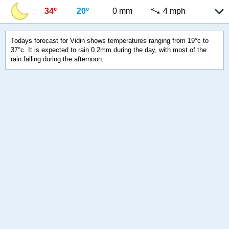
34º
20º
0 mm
4 mph
Todays forecast for Vidin shows temperatures ranging from 19°c to
37°c. It is expected to rain 0.2mm during the day, with most of the
rain falling during the afternoon.