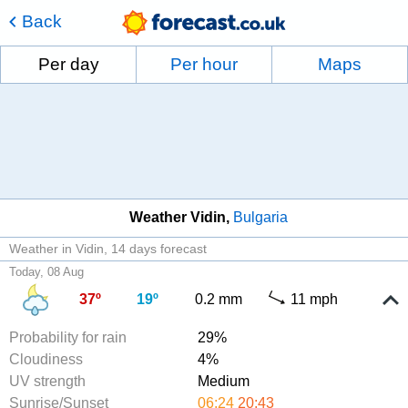
Back
Per day
Per hour
Maps
Weather Vidin
Bulgaria
Weather in Vidin
14 days forecast
Today, 08 Aug
37º
19º
0.2 mm
11 mph
Probability for rain
29%
Cloudiness
4%
UV strength
Medium
Sunrise/Sunset
06:24
20:43