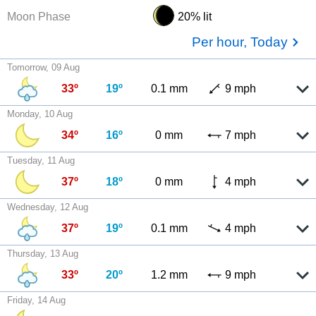
Moon Phase
20% lit
Per hour, Today
Tomorrow, 09 Aug
33º
19º
0.1 mm
9 mph
Monday, 10 Aug
34º
16º
0 mm
7 mph
Tuesday, 11 Aug
37º
18º
0 mm
4 mph
Wednesday, 12 Aug
37º
19º
0.1 mm
4 mph
Thursday, 13 Aug
33º
20º
1.2 mm
9 mph
Friday, 14 Aug