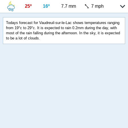
25º
16º
7.7 mm
7 mph
Todays forecast for Vaudreuil-sur-le-Lac shows temperatures ranging
from 19°c to 29°c. It is expected to rain 0.2mm during the day, with
most of the rain falling during the afternoon. In the sky, it is expected
to be a lot of clouds.