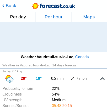
Back
Per day
Per hour
Maps
Weather Vaudreuil-sur-le-Lac
Canada
Weather in Vaudreuil-sur-le-Lac
14 days forecast
Today, 07 Aug
29º
19º
0.2 mm
7 mph
Probability for rain
22%
Cloudiness
54%
UV strength
Medium
Sunrise/Sunset
05:48
20:15