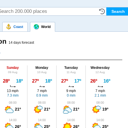
Coast
World
ion
14 days forecast
Sunday
Monday
Tuesday
Wednesday
Thu
09 Aug
10 Aug
11 Aug
12 Aug
13
Max
28º
18º
27º
18º
27º
17º
26º
16º
24º
13 mph
7 mph
9 mph
7 mph
9
7.3 mm
0.9 mm
0 mm
2.1 mm
4.
08:00
08:00
08:00
08:00
0
21º
21º
21º
19º
14:00
14:00
14:00
14:00
1
26º
25º
26º
25º