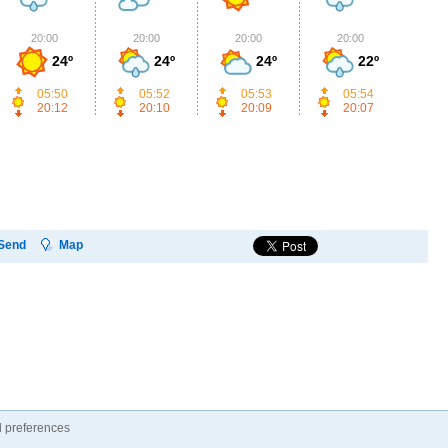
20:00
20:00
20:00
20:00
2
24º
24º
24º
22º
05:50
05:52
05:53
05:54
20:12
20:10
20:09
20:07
Send
Map
 preferences