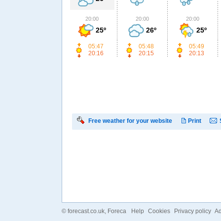
20:00
20:00
20:00
25º
26º
25º
05:47
05:48
05:49
20:16
20:15
20:13
Free weather for your website
Print
©
forecast.co.uk
, Foreca
Help
Cookies
Privacy policy
Ad