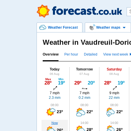
Weather Forecast
Weather maps
Weather in Vaudreuil-Dor
Overview
Per hour
Detailed
View next week
Today
Tomorrow
Saturday
06 Aug
07 Aug
08 Aug
Max
Min
28º
19º
29º
20º
28º
19º
7 mph
7 mph
9 mph
2.3 mm
0.2 mm
22 mm
08:00
08:00
08:00
23º
22º
22º
Now
14:00
14:00
28º
26º
26º