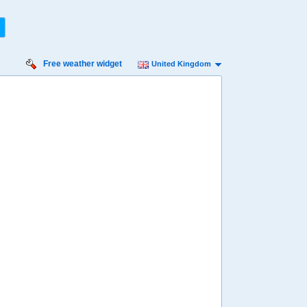
Free weather widget
United Kingdom
rsday
Friday
Saturday
Sunday
Monday
 Aug
14 Aug
15 Aug
16 Aug
17 Aug
Min
15º
23º
14º
22º
14º
23º
14º
23º
15º
 mph
11 mph
11 mph
9 mph
7 mph
2 mm
3 mm
0.3 mm
0 mm
0 mm
8:00
08:00
08:00
08:00
08:00
18º
17º
16º
15º
16º
4:00
14:00
14:00
14:00
14:00
23º
22º
22º
23º
22º