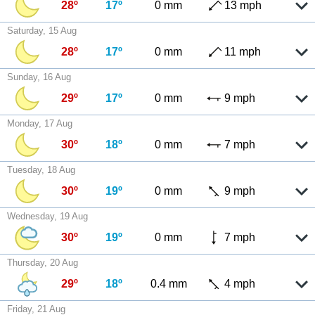
28º
17º
0 mm
13 mph
Saturday, 15 Aug
28º
17º
0 mm
11 mph
Sunday, 16 Aug
29º
17º
0 mm
9 mph
Monday, 17 Aug
30º
18º
0 mm
7 mph
Tuesday, 18 Aug
30º
19º
0 mm
9 mph
Wednesday, 19 Aug
30º
19º
0 mm
7 mph
Thursday, 20 Aug
29º
18º
0.4 mm
4 mph
Friday, 21 Aug