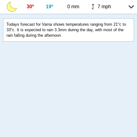
30º
19º
0 mm
7 mph
Todays forecast for Varna shows temperatures ranging from 21°c to
33°c. It is expected to rain 3.3mm during the day, with most of the
rain falling during the afternoon.