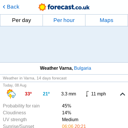
Back
Per day
Per hour
Maps
Weather Varna
Bulgaria
Weather in Varna
14 days forecast
Today, 08 Aug
33º
21º
3.3 mm
11 mph
Probability for rain
45%
Cloudiness
14%
UV strength
Medium
Sunrise/Sunset
06:06
20:21