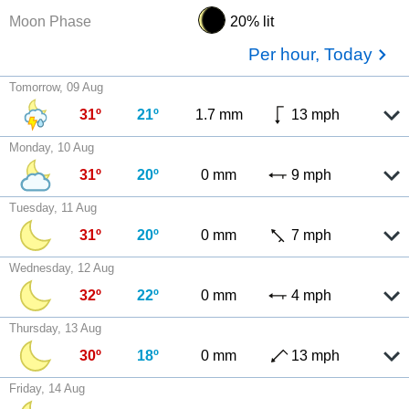
Moon Phase
20% lit
Per hour, Today
Tomorrow, 09 Aug
31º
21º
1.7 mm
13 mph
Monday, 10 Aug
31º
20º
0 mm
9 mph
Tuesday, 11 Aug
31º
20º
0 mm
7 mph
Wednesday, 12 Aug
32º
22º
0 mm
4 mph
Thursday, 13 Aug
30º
18º
0 mm
13 mph
Friday, 14 Aug