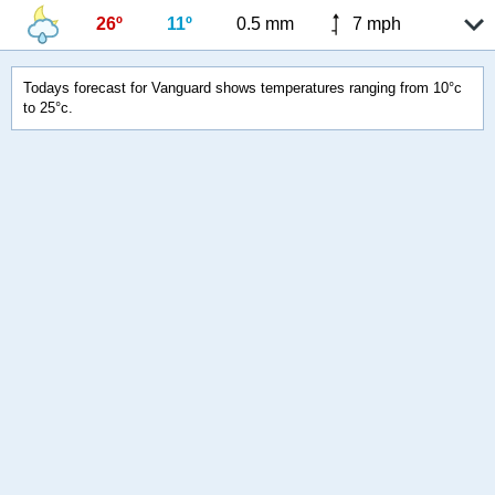
26º
11º
0.5 mm
7 mph
Todays forecast for Vanguard shows temperatures ranging from 10°c
to 25°c.