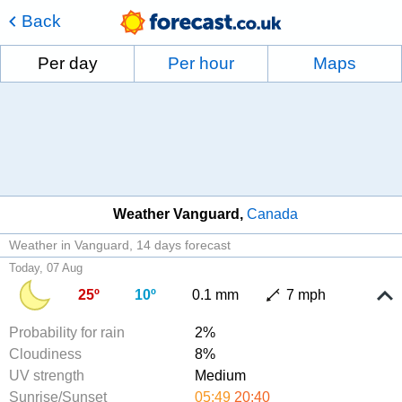
Back
Per day
Per hour
Maps
Weather Vanguard
Canada
Weather in Vanguard
14 days forecast
Today, 07 Aug
25º
10º
0.1 mm
7 mph
Probability for rain
2%
Cloudiness
8%
UV strength
Medium
Sunrise/Sunset
05:49
20:40