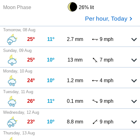
Moon Phase
26% lit
Per hour, Today
Tomorrow, 08 Aug
25º
11º
2.7 mm
9 mph
Sunday, 09 Aug
25º
10º
13 mm
7 mph
Monday, 10 Aug
24º
10º
1.2 mm
4 mph
Tuesday, 11 Aug
26º
11º
0.1 mm
9 mph
Wednesday, 12 Aug
23º
10º
8.8 mm
9 mph
Thursday, 13 Aug