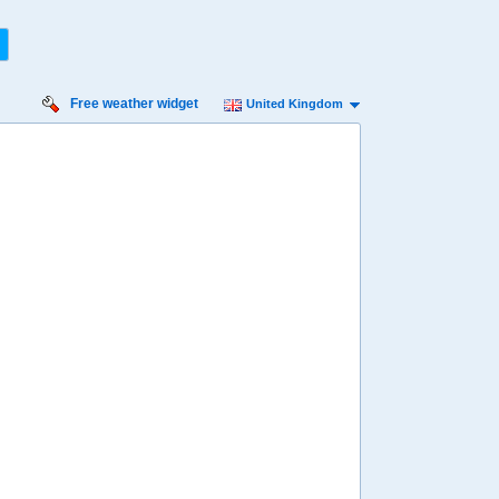
Free weather widget
United Kingdom
urday
Sunday
Monday
Tuesday
Wednesday
 Aug
16 Aug
17 Aug
18 Aug
19 Aug
Min
10º
24º
11º
23º
11º
23º
8º
20º
8º
 mph
2 mph
2 mph
2 mph
2 mph
2 mm
0 mm
1.2 mm
1.2 mm
0.6 mm
8:00
08:00
08:00
08:00
08:00
14º
14º
15º
15º
11º
4:00
14:00
14:00
14:00
14:00
22º
22º
21º
21º
18º