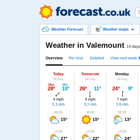
Weather Forecast
Weather maps
Weather in Valemount
14 days
Overview
Per hour
Detailed
View next week
Today
Tomorrow
Monday
08 Aug
09 Aug
10 Aug
Max
Min
28º
10º
26º
11º
24º
9º
4 mph
4 mph
7 mph
2.1 mm
3.2 mm
3.9 mm
08:00
08:00
08:00
15º
15º
13º
14:00
14:00
14:00
27º
22º
24º