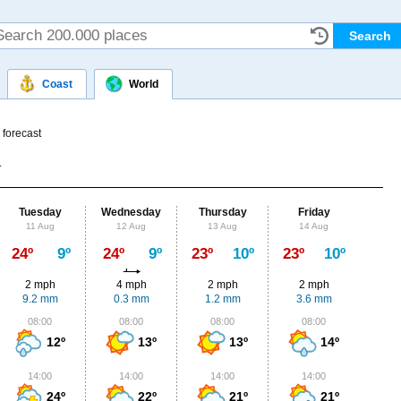
Coast
World
 forecast
Tuesday
Wednesday
Thursday
Friday
Sat
11 Aug
12 Aug
13 Aug
14 Aug
15
Max
24º
9º
24º
9º
23º
10º
23º
10º
24º
2 mph
4 mph
2 mph
2 mph
2
9.2 mm
0.3 mm
1.2 mm
3.6 mm
1.
08:00
08:00
08:00
08:00
0
12º
13º
13º
14º
14:00
14:00
14:00
14:00
1
24º
22º
21º
21º