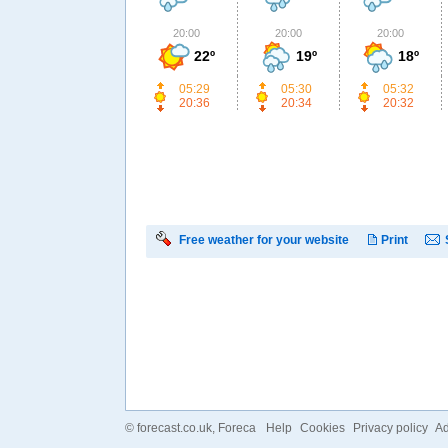
20:00
20:00
20:00
22º
19º
18º
05:29
05:30
05:32
20:36
20:34
20:32
Free weather for your website
Print
©
forecast.co.uk
, Foreca
Help
Cookies
Privacy policy
Ad