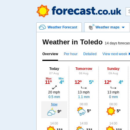
Weather Forecast
Weather maps
Weather in Toledo
14 days forecas
Overview
Per hour
Detailed
View next week
Today
Tomorrow
Sunday
07 Aug
08 Aug
09 Aug
Max
Min
11º
4º
12º
5º
12º
4º
20 mph
13 mph
13 mph
0.5 mm
1.1 mm
0 mm
Now
08:00
08:00
5º
5º
9º
14:00
14:00
14:00
11º
11º
11º