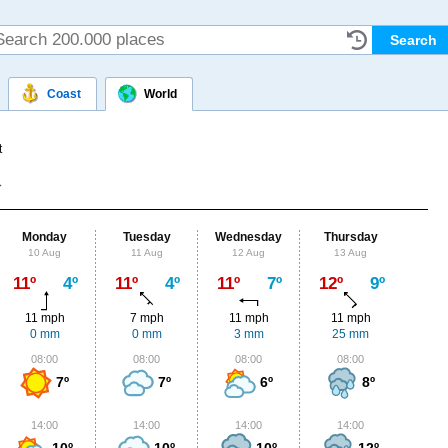
Coast
World
t
Monday
Tuesday
Wednesday
Thursday
Fr
10 Aug
11 Aug
12 Aug
13 Aug
14
Max
11º
4º
11º
4º
11º
7º
12º
9º
14º
11 mph
7 mph
11 mph
11 mph
11
0 mm
0 mm
3 mm
25 mm
1.
08:00
08:00
08:00
08:00
0
7º
7º
6º
8º
14:00
14:00
14:00
14:00
1
10º
10º
10º
12º