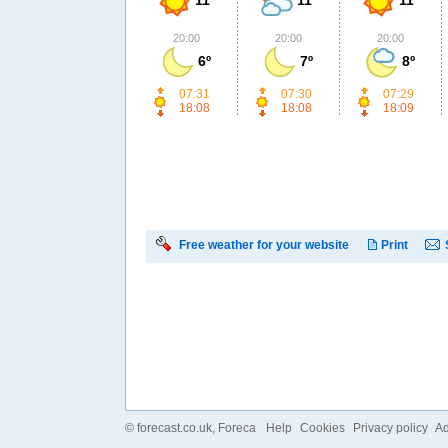
20:00
20:00
20:00
6º
7º
8º
07:31
07:30
07:29
18:08
18:08
18:09
Free weather for your website
Print
©
forecast.co.uk
, Foreca
Help
Cookies
Privacy policy
Ad