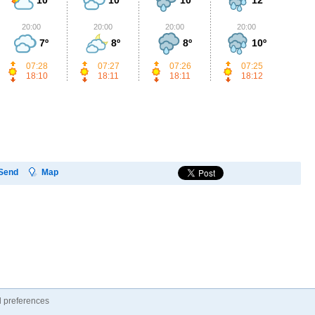
20:00
20:00
20:00
20:00
2
7º
8º
8º
10º
07:28
07:27
07:26
07:25
18:10
18:11
18:11
18:12
Send
Map
 preferences