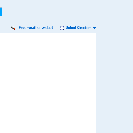
Free weather widget
United Kingdom
iday
Saturday
Sunday
Monday
Tuesday
 Aug
15 Aug
16 Aug
17 Aug
18 Aug
Min
8º
15º
9º
16º
11º
16º
10º
15º
9º
 mph
11 mph
11 mph
11 mph
11 mph
6 mm
0 mm
15 mm
12 mm
0.6 mm
8:00
08:00
08:00
08:00
08:00
10º
10º
11º
12º
11º
4:00
14:00
14:00
14:00
14:00
13º
14º
15º
15º
14º