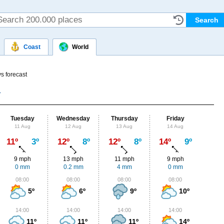
Coast
World
s forecast
Tuesday
Wednesday
Thursday
Friday
Sat
11 Aug
12 Aug
13 Aug
14 Aug
15
Max
11º
3º
12º
8º
12º
8º
14º
9º
16º
9 mph
13 mph
11 mph
9 mph
11
0 mm
0.2 mm
4 mm
0 mm
1.
08:00
08:00
08:00
08:00
0
5º
6º
9º
10º
14:00
14:00
14:00
14:00
1
11º
11º
11º
14º