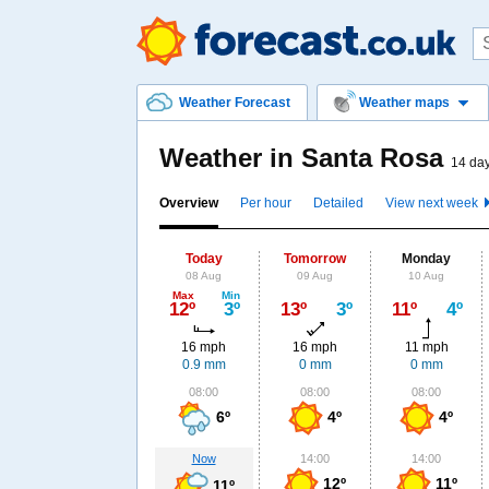
Weather Forecast
Weather maps
Weather in Santa Rosa
14 day
Overview
Per hour
Detailed
View next week
Today
Tomorrow
Monday
08 Aug
09 Aug
10 Aug
Max
Min
12º
3º
13º
3º
11º
4º
16 mph
16 mph
11 mph
0.9 mm
0 mm
0 mm
08:00
08:00
08:00
6º
4º
4º
Now
14:00
14:00
12º
11º
11º