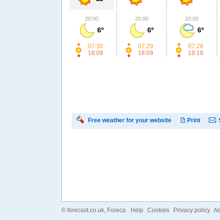
20:00
20:00
20:00
6º
6º
6º
07:30
07:29
07:28
18:09
18:09
18:10
Free weather for your website
Print
©
forecast.co.uk
, Foreca
Help
Cookies
Privacy policy
Ad