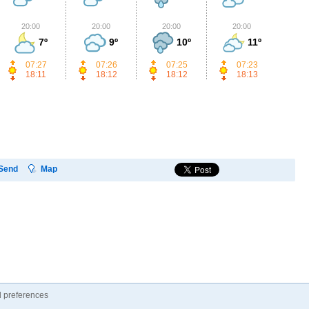
20:00
20:00
20:00
20:00
2
7º
9º
10º
11º
07:27
07:26
07:25
07:23
18:11
18:12
18:12
18:13
Send
Map
 preferences