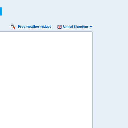
Free weather widget
United Kingdom
urday
Sunday
Monday
Tuesday
Wednesday
 Aug
16 Aug
17 Aug
18 Aug
19 Aug
Min
11º
17º
12º
16º
9º
14º
8º
16º
8º
 mph
9 mph
11 mph
13 mph
13 mph
4 mm
2.4 mm
5.2 mm
17 mm
32 mm
8:00
08:00
08:00
08:00
08:00
11º
13º
13º
10º
9º
4:00
14:00
14:00
14:00
14:00
15º
17º
15º
14º
15º