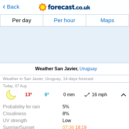
Back
Per day
Per hour
Maps
Weather San Javier
Uruguay
Weather in San Javier, Uruguay
14 days forecast
Today, 07 Aug
13º
6º
0 mm
16 mph
Probability for rain
5%
Cloudiness
8%
UV strength
Low
Sunrise/Sunset
07:36
18:19