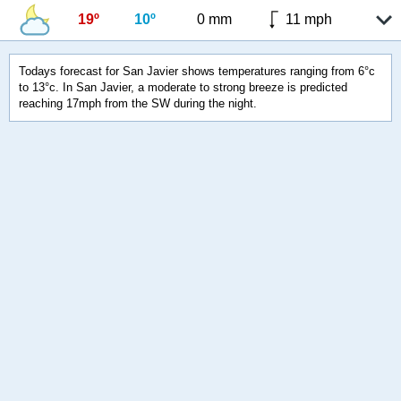
19º
10º
0 mm
11 mph
Todays forecast for San Javier shows temperatures ranging from 6°c
to 13°c. In San Javier, a moderate to strong breeze is predicted
reaching 17mph from the SW during the night.