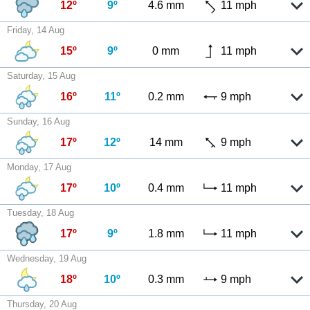
12º
9º
4.6 mm
11 mph
Friday, 14 Aug
15º
9º
0 mm
11 mph
Saturday, 15 Aug
16º
11º
0.2 mm
9 mph
Sunday, 16 Aug
17º
12º
14 mm
9 mph
Monday, 17 Aug
17º
10º
0.4 mm
11 mph
Tuesday, 18 Aug
17º
9º
1.8 mm
11 mph
Wednesday, 19 Aug
18º
10º
0.3 mm
9 mph
Thursday, 20 Aug