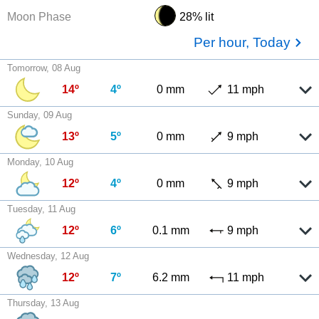
Moon Phase
28% lit
Per hour, Today
Tomorrow, 08 Aug
14º
4º
0 mm
11 mph
Sunday, 09 Aug
13º
5º
0 mm
9 mph
Monday, 10 Aug
12º
4º
0 mm
9 mph
Tuesday, 11 Aug
12º
6º
0.1 mm
9 mph
Wednesday, 12 Aug
12º
7º
6.2 mm
11 mph
Thursday, 13 Aug