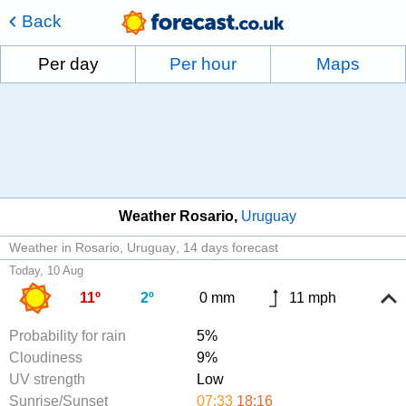
Back
Per day
Per hour
Maps
Weather Rosario
Uruguay
Weather in Rosario, Uruguay
14 days forecast
Today, 10 Aug
11º
2º
0 mm
11 mph
Probability for rain
5%
Cloudiness
9%
UV strength
Low
Sunrise/Sunset
07:33
18:16