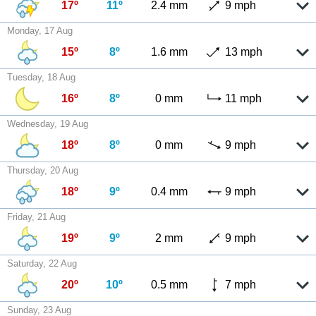
17º
11º
2.4 mm
9 mph
Monday, 17 Aug
15º
8º
1.6 mm
13 mph
Tuesday, 18 Aug
16º
8º
0 mm
11 mph
Wednesday, 19 Aug
18º
8º
0 mm
9 mph
Thursday, 20 Aug
18º
9º
0.4 mm
9 mph
Friday, 21 Aug
19º
9º
2 mm
9 mph
Saturday, 22 Aug
20º
10º
0.5 mm
7 mph
Sunday, 23 Aug