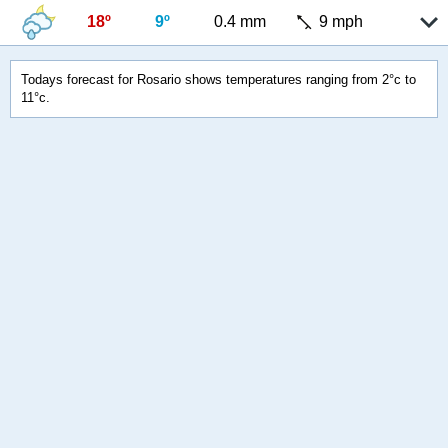
18º
9º
0.4 mm
9 mph
Todays forecast for Rosario shows temperatures ranging from 2°c to
11°c.