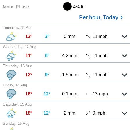
Moon Phase
4% lit
Per hour, Today
Tomorrow, 11 Aug
12º
3º
0 mm
11 mph
Wednesday, 12 Aug
11º
6º
4.2 mm
11 mph
Thursday, 13 Aug
12º
9º
1.5 mm
11 mph
Friday, 14 Aug
16º
12º
0.1 mm
13 mph
Saturday, 15 Aug
18º
12º
2 mm
9 mph
Sunday, 16 Aug