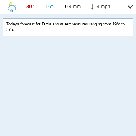
30º
16º
0.4 mm
4 mph
Todays forecast for Tuzla shows temperatures ranging from 19°c to
37°c.