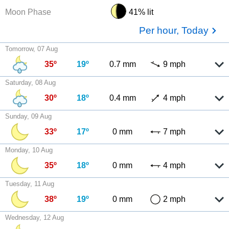
Moon Phase
41% lit
Per hour, Today
Tomorrow, 07 Aug
35º
19º
0.7 mm
9 mph
Saturday, 08 Aug
30º
18º
0.4 mm
4 mph
Sunday, 09 Aug
33º
17º
0 mm
7 mph
Monday, 10 Aug
35º
18º
0 mm
4 mph
Tuesday, 11 Aug
38º
19º
0 mm
2 mph
Wednesday, 12 Aug