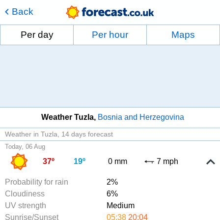
Back
Per day
Per hour
Maps
Weather Tuzla
Bosnia and Herzegovina
Weather in Tuzla
14 days forecast
Today, 06 Aug
37º
19º
0 mm
7 mph
Probability for rain
2%
Cloudiness
6%
UV strength
Medium
Sunrise/Sunset
05:38
20:04