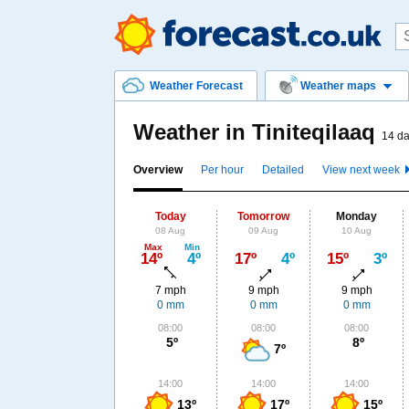
Weather Forecast
Weather maps
Weather in Tiniteqilaaq
14 da
Overview
Per hour
Detailed
View next week
Today
Tomorrow
Monday
08 Aug
09 Aug
10 Aug
Max
Min
14º
4º
17º
4º
15º
3º
7 mph
9 mph
9 mph
0 mm
0 mm
0 mm
08:00
08:00
08:00
5º
8º
7º
14:00
14:00
14:00
13º
17º
15º