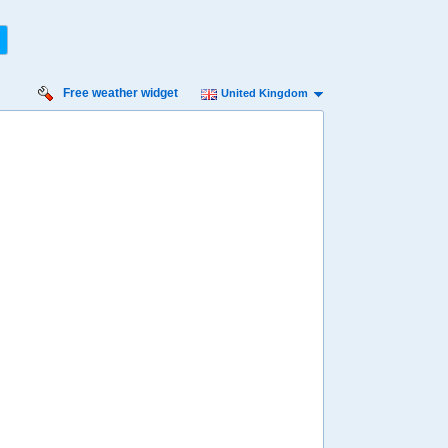
Free weather widget
United Kingdom
urday
Sunday
Monday
Tuesday
Wednesday
 Aug
16 Aug
17 Aug
18 Aug
19 Aug
Min
3º
11º
4º
11º
4º
12º
4º
11º
3º
 mph
4 mph
4 mph
4 mph
4 mph
 mm
0.6 mm
7.2 mm
4.2 mm
2.5 mm
8:00
08:00
08:00
08:00
08:00
5º
5º
6º
6º
6º
4:00
14:00
14:00
14:00
14:00
11º
11º
11º
11º
11º