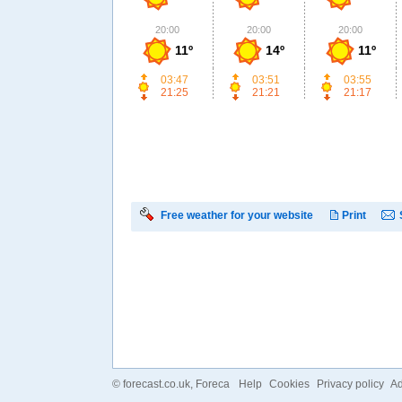
20:00
20:00
20:00
11º
14º
11º
03:47
03:51
03:55
21:25
21:21
21:17
Free weather for your website
Print
©
forecast.co.uk
, Foreca
Help
Cookies
Privacy policy
Ad