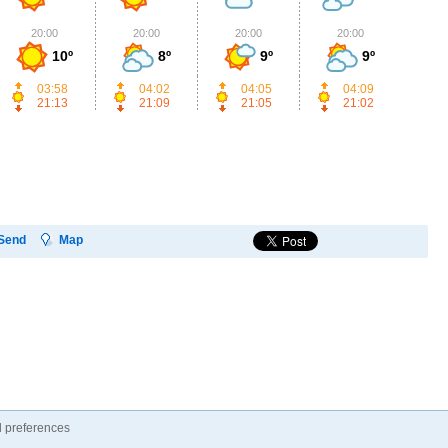
20:00
20:00
20:00
20:00
2
10º
8º
9º
9º
03:58
04:02
04:05
04:09
21:13
21:09
21:05
21:02
Send
Map
 preferences