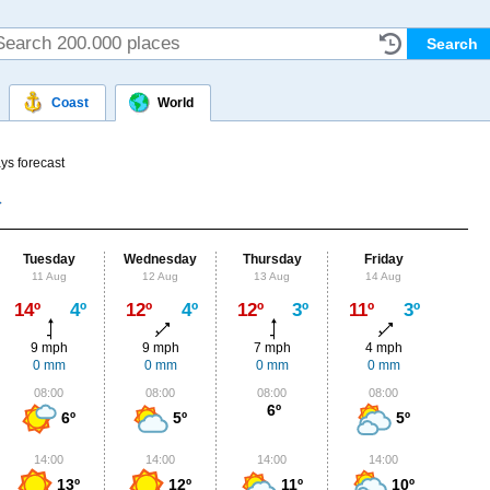
Coast
World
ys forecast
Tuesday
Wednesday
Thursday
Friday
Sat
11 Aug
12 Aug
13 Aug
14 Aug
15
Max
14º
4º
12º
4º
12º
3º
11º
3º
12º
9 mph
9 mph
7 mph
4 mph
4
0 mm
0 mm
0 mm
0 mm
0
08:00
08:00
08:00
08:00
0
6º
6º
5º
5º
14:00
14:00
14:00
14:00
1
13º
12º
11º
10º