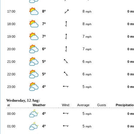
8º
8
17:00
0 m
mph
7º
8
18:00
0 m
mph
7º
7
19:00
0 m
mph
6º
7
20:00
0 m
mph
5º
6
21:00
0 m
mph
5º
6
22:00
0 m
mph
4º
5
23:00
0 m
mph
Wednesday, 12 Aug:
at
Weather
Wind:
Average
Gusts
Precipitati
4º
5
00:00
0 m
mph
4º
5
01:00
0 m
mph