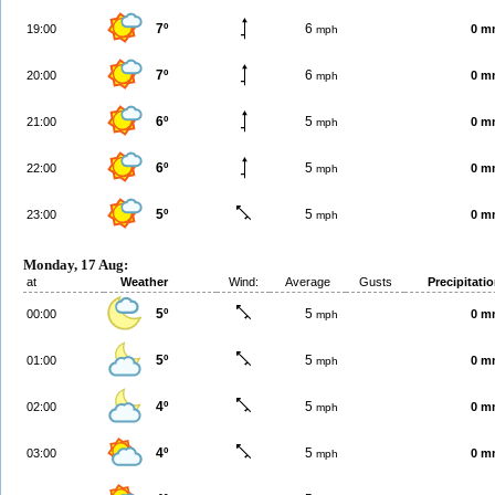
7º
6
19:00
0 m
mph
7º
6
20:00
0 m
mph
6º
5
21:00
0 m
mph
6º
5
22:00
0 m
mph
5º
5
23:00
0 m
mph
Monday, 17 Aug:
at
Weather
Wind:
Average
Gusts
Precipitati
5º
5
00:00
0 m
mph
5º
5
01:00
0 m
mph
4º
5
02:00
0 m
mph
4º
5
03:00
0 m
mph