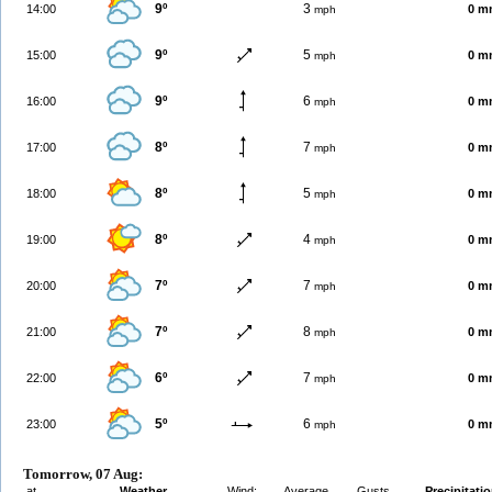
9º
3
14:00
0 m
mph
9º
5
15:00
0 m
mph
9º
6
16:00
0 m
mph
8º
7
17:00
0 m
mph
8º
5
18:00
0 m
mph
8º
4
19:00
0 m
mph
7º
7
20:00
0 m
mph
7º
8
21:00
0 m
mph
6º
7
22:00
0 m
mph
5º
6
23:00
0 m
mph
Tomorrow, 07 Aug:
at
Weather
Wind:
Average
Gusts
Precipitati