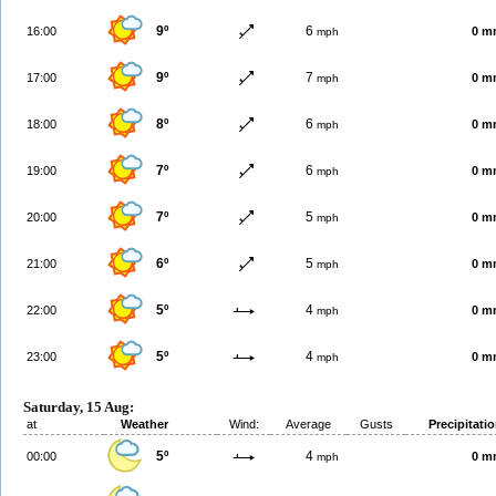
9º
6
16:00
0 m
mph
9º
7
17:00
0 m
mph
8º
6
18:00
0 m
mph
7º
6
19:00
0 m
mph
7º
5
20:00
0 m
mph
6º
5
21:00
0 m
mph
5º
4
22:00
0 m
mph
5º
4
23:00
0 m
mph
Saturday, 15 Aug:
at
Weather
Wind:
Average
Gusts
Precipitati
5º
4
00:00
0 m
mph