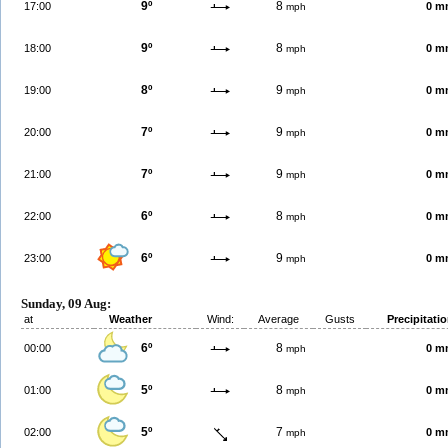
9º
8
17:00
0 m
mph
9º
8
18:00
0 m
mph
8º
9
19:00
0 m
mph
7º
9
20:00
0 m
mph
7º
9
21:00
0 m
mph
6º
8
22:00
0 m
mph
6º
9
23:00
0 m
mph
Sunday, 09 Aug:
at
Weather
Wind:
Average
Gusts
Precipitati
6º
8
00:00
0 m
mph
5º
8
01:00
0 m
mph
5º
7
02:00
0 m
mph