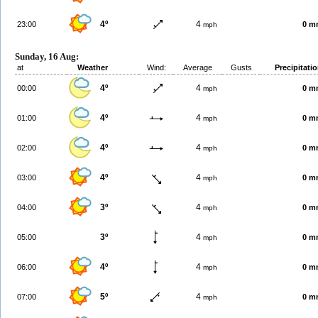
4º
4
23:00
0 m
mph
Sunday, 16 Aug:
at
Weather
Wind:
Average
Gusts
Precipitati
4º
4
00:00
0 m
mph
4º
4
01:00
0 m
mph
4º
4
02:00
0 m
mph
4º
4
03:00
0 m
mph
3º
4
04:00
0 m
mph
3º
4
05:00
0 m
mph
4º
4
06:00
0 m
mph
5º
4
07:00
0 m
mph