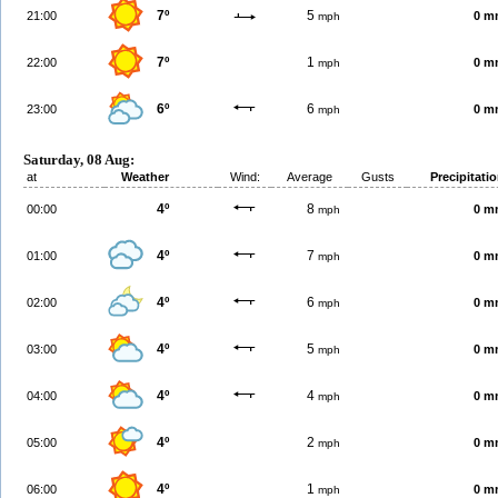
7º
5
21:00
0 m
mph
7º
1
22:00
0 m
mph
6º
6
23:00
0 m
mph
Saturday, 08 Aug:
at
Weather
Wind:
Average
Gusts
Precipitati
4º
8
00:00
0 m
mph
4º
7
01:00
0 m
mph
4º
6
02:00
0 m
mph
4º
5
03:00
0 m
mph
4º
4
04:00
0 m
mph
4º
2
05:00
0 m
mph
4º
1
06:00
0 m
mph