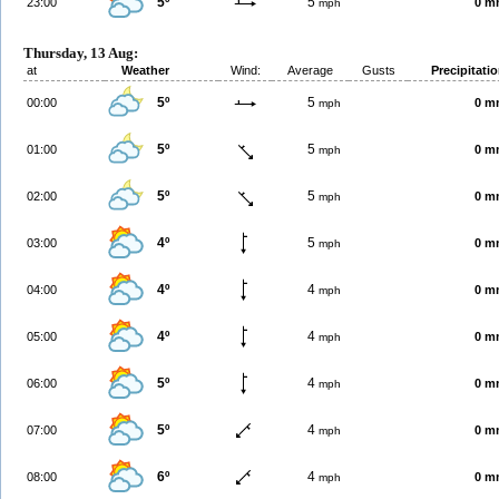
5º
5
23:00
0 m
mph
Thursday, 13 Aug:
at
Weather
Wind:
Average
Gusts
Precipitati
5º
5
00:00
0 m
mph
5º
5
01:00
0 m
mph
5º
5
02:00
0 m
mph
4º
5
03:00
0 m
mph
4º
4
04:00
0 m
mph
4º
4
05:00
0 m
mph
5º
4
06:00
0 m
mph
5º
4
07:00
0 m
mph
6º
4
08:00
0 m
mph