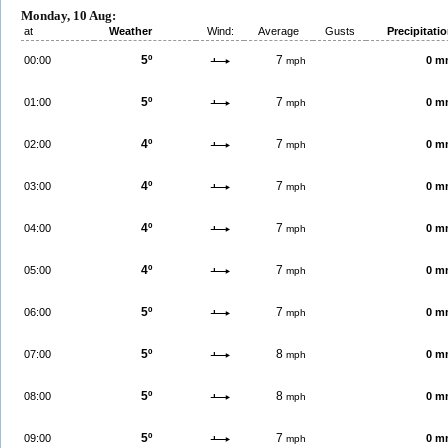
Monday, 10 Aug:
at
Weather
Wind:
Average
Gusts
Precipitati
5º
7
00:00
0 m
mph
5º
7
01:00
0 m
mph
4º
7
02:00
0 m
mph
4º
7
03:00
0 m
mph
4º
7
04:00
0 m
mph
4º
7
05:00
0 m
mph
5º
7
06:00
0 m
mph
5º
8
07:00
0 m
mph
5º
8
08:00
0 m
mph
5º
7
09:00
0 m
mph