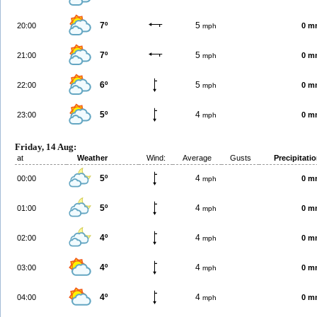
7º
5
20:00
0 m
mph
7º
5
21:00
0 m
mph
6º
5
22:00
0 m
mph
5º
4
23:00
0 m
mph
Friday, 14 Aug:
at
Weather
Wind:
Average
Gusts
Precipitati
5º
4
00:00
0 m
mph
5º
4
01:00
0 m
mph
4º
4
02:00
0 m
mph
4º
4
03:00
0 m
mph
4º
4
04:00
0 m
mph