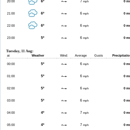
6º
7
20:00
0 m
mph
6º
6
21:00
0 m
mph
6º
6
22:00
0 m
mph
5º
6
23:00
0 m
mph
Tuesday, 11 Aug:
at
Weather
Wind:
Average
Gusts
Precipitati
5º
6
00:00
0 m
mph
5º
6
01:00
0 m
mph
5º
6
02:00
0 m
mph
5º
6
03:00
0 m
mph
4º
7
04:00
0 m
mph
4º
7
05:00
0 m
mph