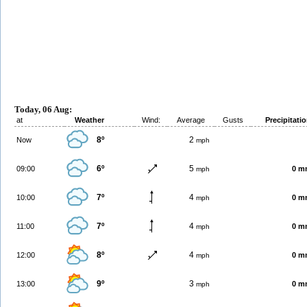
Today, 06 Aug:
at
Weather
Wind:
Average
Gusts
Precipitati
8º
2
Now
mph
6º
5
09:00
0 m
mph
7º
4
10:00
0 m
mph
7º
4
11:00
0 m
mph
8º
4
12:00
0 m
mph
9º
3
13:00
0 m
mph