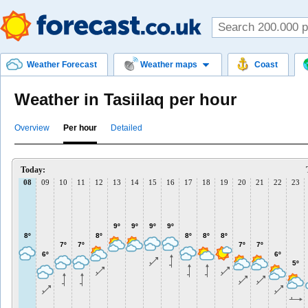
Weather Forecast
Weather maps
Coast
Weather in Tasiilaq per hour
Overview
Per hour
Detailed
Today:
08
09
10
11
12
13
14
15
16
17
18
19
20
21
22
23
9º
9º
9º
9º
8º
8º
8º
8º
8º
7º
7º
7º
7º
6º
6º
5º